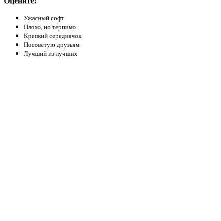
Оцените!
Ужасный софт
Плохо, но терпимо
Крепкий середнячок
Посоветую друзьям
Лучший из лучших