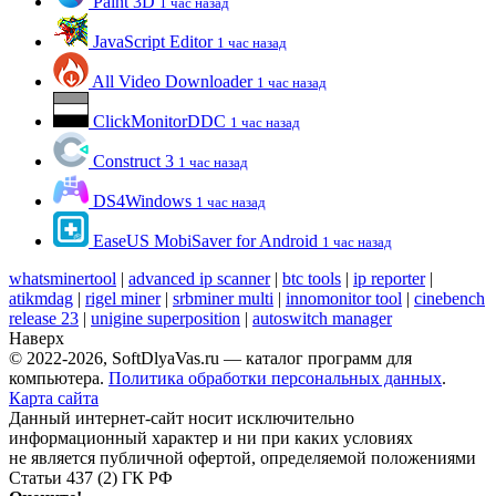
Paint 3D
1 час назад
JavaScript Editor
1 час назад
All Video Downloader
1 час назад
ClickMonitorDDC
1 час назад
Construct 3
1 час назад
DS4Windows
1 час назад
EaseUS MobiSaver for Android
1 час назад
whatsminertool
|
advanced ip scanner
|
btc tools
|
ip reporter
|
atikmdag
|
rigel miner
|
srbminer multi
|
innomonitor tool
|
cinebench
release 23
|
unigine superposition
|
autoswitch manager
Наверх
© 2022-2026, SoftDlyaVas.ru — каталог программ для
компьютера.
Политика обработки персональных данных
.
Карта сайта
Данный интернет-сайт носит исключительно
информационный характер и ни при каких условиях
не является публичной офертой, определяемой положениями
Статьи 437 (2) ГК РФ