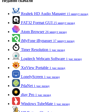
Недавно скачали
Realtek HD Audio Manager
15 минут назад
FAT32 Format GUI
25 минут назад
Atom Browser
26 минут назад
iMyFone iBypasser
37 минут назад
Timer Resolution
1 час назад
Logitech Webcam Software
1 час назад
XnView Portable
1 час назад
LonelyScreen
1 час назад
PdaNet
1 час назад
djay Pro
1 час назад
Windows TubeMate
1 час назад