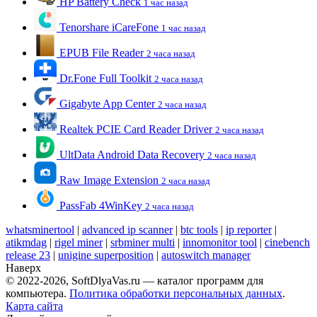
HP Battery Check
1 час назад
Tenorshare iCareFone
1 час назад
EPUB File Reader
2 часа назад
Dr.Fone Full Toolkit
2 часа назад
Gigabyte App Center
2 часа назад
Realtek PCIE Card Reader Driver
2 часа назад
UltData Android Data Recovery
2 часа назад
Raw Image Extension
2 часа назад
PassFab 4WinKey
2 часа назад
whatsminertool
|
advanced ip scanner
|
btc tools
|
ip reporter
|
atikmdag
|
rigel miner
|
srbminer multi
|
innomonitor tool
|
cinebench
release 23
|
unigine superposition
|
autoswitch manager
Наверх
© 2022-2026, SoftDlyaVas.ru — каталог программ для
компьютера.
Политика обработки персональных данных
.
Карта сайта