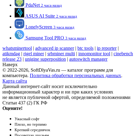
PdaNet
2 часа назад
ASUS AI Suite
2 часа назад
LonelyScreen
3 часа назад
Samsung Tool PRO
3 часа назад
whatsminertool
|
advanced ip scanner
|
btc tools
|
ip reporter
|
atikmdag
|
rigel miner
|
srbminer multi
|
innomonitor tool
|
cinebench
release 23
|
unigine superposition
|
autoswitch manager
Наверх
© 2022-2026, SoftDlyaVas.ru — каталог программ для
компьютера.
Политика обработки персональных данных
.
Карта сайта
Данный интернет-сайт носит исключительно
информационный характер и ни при каких условиях
не является публичной офертой, определяемой положениями
Статьи 437 (2) ГК РФ
Оцените!
Ужасный софт
Плохо, но терпимо
Крепкий середнячок
Посоветую друзьям