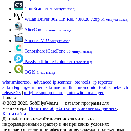
CamScanner
50 минут назад
WLan Driver 802.11n Rel. 4.80.28.7.zip
51 минута назад
AlterCam
52 минуты назад
SimpleTV
55 минут назад
Tenorshare iCareFone
56 минут назад
PassFab iPhone Unlocker
1 час назад
QGIS
1 час назад
whatsminertool
|
advanced ip scanner
|
btc tools
|
ip reporter
|
atikmdag
|
rigel miner
|
srbminer multi
|
innomonitor tool
|
cinebench
release 23
|
unigine superposition
|
autoswitch manager
Наверх
© 2022-2026, SoftDlyaVas.ru — каталог программ для
компьютера.
Политика обработки персональных данных
.
Карта сайта
Данный интернет-сайт носит исключительно
информационный характер и ни при каких условиях
не является публичной офертой, определяемой положениями