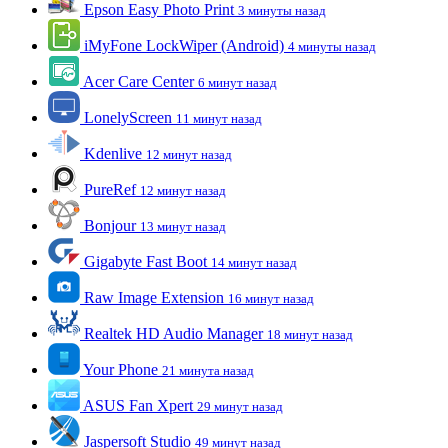
Epson Easy Photo Print
3 минуты назад
iMyFone LockWiper (Android)
4 минуты назад
Acer Care Center
6 минут назад
LonelyScreen
11 минут назад
Kdenlive
12 минут назад
PureRef
12 минут назад
Bonjour
13 минут назад
Gigabyte Fast Boot
14 минут назад
Raw Image Extension
16 минут назад
Realtek HD Audio Manager
18 минут назад
Your Phone
21 минута назад
ASUS Fan Xpert
29 минут назад
Jaspersoft Studio
49 минут назад