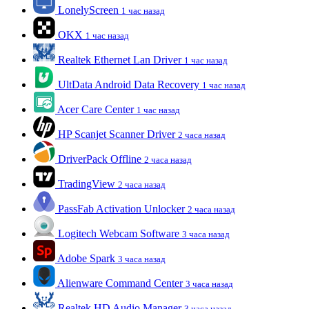
LonelyScreen
1 час назад
OKX
1 час назад
Realtek Ethernet Lan Driver
1 час назад
UltData Android Data Recovery
1 час назад
Acer Care Center
1 час назад
HP Scanjet Scanner Driver
2 часа назад
DriverPack Offline
2 часа назад
TradingView
2 часа назад
PassFab Activation Unlocker
2 часа назад
Logitech Webcam Software
3 часа назад
Adobe Spark
3 часа назад
Alienware Command Center
3 часа назад
Realtek HD Audio Manager
3 часа назад