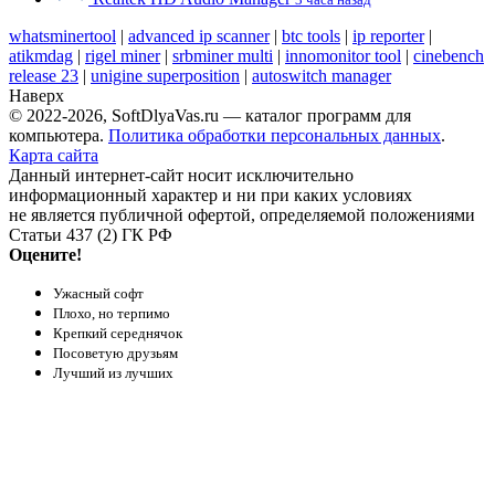
whatsminertool
|
advanced ip scanner
|
btc tools
|
ip reporter
|
atikmdag
|
rigel miner
|
srbminer multi
|
innomonitor tool
|
cinebench
release 23
|
unigine superposition
|
autoswitch manager
Наверх
© 2022-2026, SoftDlyaVas.ru — каталог программ для
компьютера.
Политика обработки персональных данных
.
Карта сайта
Данный интернет-сайт носит исключительно
информационный характер и ни при каких условиях
не является публичной офертой, определяемой положениями
Статьи 437 (2) ГК РФ
Оцените!
Ужасный софт
Плохо, но терпимо
Крепкий середнячок
Посоветую друзьям
Лучший из лучших