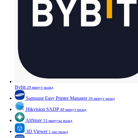
Bybit
29 минут назад
Samsung Easy Printer Manager
36 минут назад
Hikvision SADP
40 минут назад
AltStore
53 минуты назад
3D Viewer
1 час назад