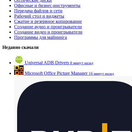
Оптические диски
Офисные и бизнес-инструменты
Передача файлов и сети
Рабочий стол и виджеты
Сжатие и резервное копирование
Создание аудио и проигрыватели
Создание видео и проигрыватели
Программы для майнинга
Недавно скачали
Universal ADB Drivers
8 минут назад
Microsoft Office Picture Manager
16 минут назад