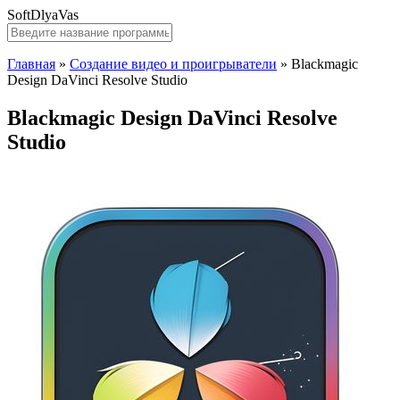
SoftDlyaVas
Главная
»
Создание видео и проигрыватели
»
Blackmagic
Design DaVinci Resolve Studio
Blackmagic Design DaVinci Resolve
Studio