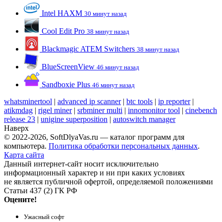
Intel HAXM
30 минут назад
Cool Edit Pro
38 минут назад
Blackmagic ATEM Switchers
38 минут назад
BlueScreenView
46 минут назад
Sandboxie Plus
46 минут назад
whatsminertool
|
advanced ip scanner
|
btc tools
|
ip reporter
|
atikmdag
|
rigel miner
|
srbminer multi
|
innomonitor tool
|
cinebench
release 23
|
unigine superposition
|
autoswitch manager
Наверх
© 2022-2026, SoftDlyaVas.ru — каталог программ для
компьютера.
Политика обработки персональных данных
.
Карта сайта
Данный интернет-сайт носит исключительно
информационный характер и ни при каких условиях
не является публичной офертой, определяемой положениями
Статьи 437 (2) ГК РФ
Оцените!
Ужасный софт