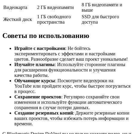
8 ГБ видеопамяти и
Видеокарта
2 ГБ видеопамяти
выше
1 ГБ свободного
SSD для быстрого
Жесткий диск
пространства
доступа
Советы по использованию
Играйте с настройками
: Не бойтесь
экспериментировать с эффектами и настройками
цветов. Разнообразие сделает ваш проект уникальным!
Изучайте плагины
: Используйте сторонние плагины
для расширения функциональности и улучшения
качества работы.
Обучающие курсы
: Посмотрите видеоуроки на
YouTube или пройдите курс, чтобы быстрее погрузиться
в процесс.
Сохранение проектов
: Регулярно сохраняйте свои
изменения и используйте функции автоматического
сохранения в случае потери данных.
Создание резервных копий
: Держите резервные копии
ваших проектов, чтобы избежать потерь информации и
времени.
С Blackmagic Design DaVinci вы не только создаете видео, но и