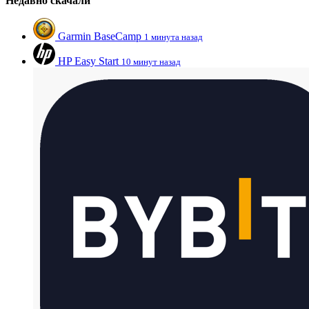
Недавно скачали
Garmin BaseCamp
1 минута назад
HP Easy Start
10 минут назад