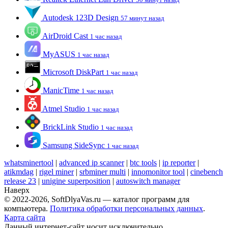
Autodesk 123D Design
57 минут назад
AirDroid Cast
1 час назад
MyASUS
1 час назад
Microsoft DiskPart
1 час назад
ManicTime
1 час назад
Atmel Studio
1 час назад
BrickLink Studio
1 час назад
Samsung SideSync
1 час назад
whatsminertool
|
advanced ip scanner
|
btc tools
|
ip reporter
|
atikmdag
|
rigel miner
|
srbminer multi
|
innomonitor tool
|
cinebench
release 23
|
unigine superposition
|
autoswitch manager
Наверх
© 2022-2026, SoftDlyaVas.ru — каталог программ для
компьютера.
Политика обработки персональных данных
.
Карта сайта
Данный интернет-сайт носит исключительно