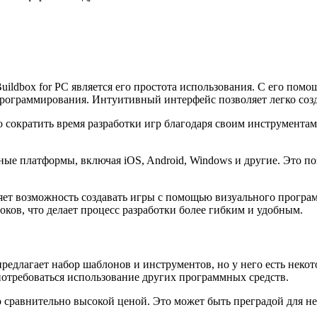
ldbox for PC является его простота использования. С его пом
рограммирования. Интуитивный интерфейс позволяет легко созд
о сократить время разработки игр благодаря своим инструментам
е платформы, включая iOS, Android, Windows и другие. Это поз
яет возможность создавать игры с помощью визуального програм
ков, что делает процесс разработки более гибким и удобным.
предлагает набор шаблонов и инструментов, но у него есть нек
 потребоваться использование других программных средств.
о сравнительно высокой ценой. Это может быть преградой для н