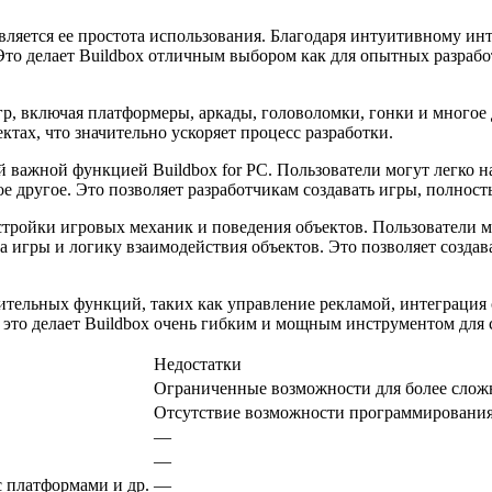
вляется ее простота использования. Благодаря интуитивному ин
Это делает Buildbox отличным выбором как для опытных разработч
игр, включая платформеры, аркады, головоломки, гонки и много
тах, что значительно ускоряет процесс разработки.
й важной функцией Buildbox for PC. Пользователи могут легко 
е другое. Это позволяет разработчикам создавать игры, полнос
астройки игровых механик и поведения объектов. Пользователи 
ла игры и логику взаимодействия объектов. Это позволяет созда
ительных функций, таких как управление рекламой, интеграция
 это делает Buildbox очень гибким и мощным инструментом для 
Недостатки
Ограниченные возможности для более слож
Отсутствие возможности программировани
—
—
 платформами и др.
—