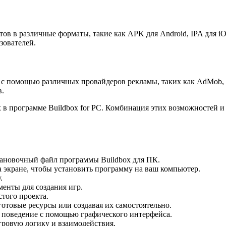
тов в различные форматы, такие как APK для Android, IPA для i
зователей.
с помощью различных провайдеров рекламы, таких как AdMob, Ch
в.
 в программе Buildbox for PC. Комбинация этих возможностей и
становочный файл программы Buildbox для ПК.
 экране, чтобы установить программу на ваш компьютер.
.
енты для создания игр.
того проекта.
готовые ресурсы или создавая их самостоятельно.
и поведение с помощью графического интерфейса.
гровую логику и взаимодействия.