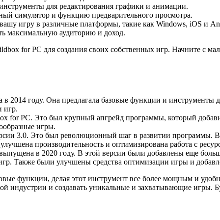
 инструменты для редактирования графики и анимации.
нный симулятор и функцию предварительного просмотра.
вашу игру в различные платформы, такие как Windows, iOS и And
ть максимальную аудиторию и доход.
ildbox for PC для создания своих собственных игр. Начните с ма
а в 2014 году. Она предлагала базовые функции и инструменты д
 игр.
dbox for PC. Это был крупный апгрейд программы, который доба
нообразные игры.
 версии 3.0. Это был революционный шаг в развитии программы. 
 улучшена производительность и оптимизирована работа с ресур
ла выпущена в 2020 году. В этой версии были добавлены еще бол
игр. Также были улучшены средства оптимизации игры и добав
новые функции, делая этот инструмент все более мощным и удоб
ой индустрии и создавать уникальные и захватывающие игры. Бу