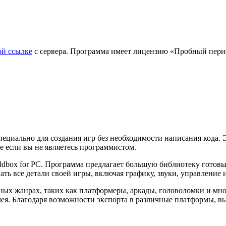
ой ссылке
с сервера. Программа имеет лицензию «Пробный перио
пециально для создания игр без необходимости написания кода.
е если вы не являетесь программистом.
ldbox for PC. Программа предлагает большую библиотеку готовы
ть все детали своей игры, включая графику, звуки, управление 
чных жанрах, таких как платформеры, аркады, головоломки и мн
лея. Благодаря возможности экспорта в различные платформы, в