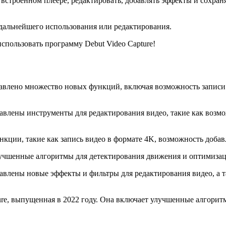
 встроенном плеере, редактировать, добавлять эффекты и сохран
 дальнейшего использования или редактирования.
использовать программу Debut Video Capture!
обавлено множество новых функций, включая возможность записи
авлены инструменты для редактирования видео, такие как возмож
нкции, такие как запись видео в формате 4K, возможность доба
 улучшенные алгоритмы для детектирования движения и оптимиз
бавлены новые эффекты и фильтры для редактирования видео, а 
ture, выпущенная в 2022 году. Она включает улучшенные алгори