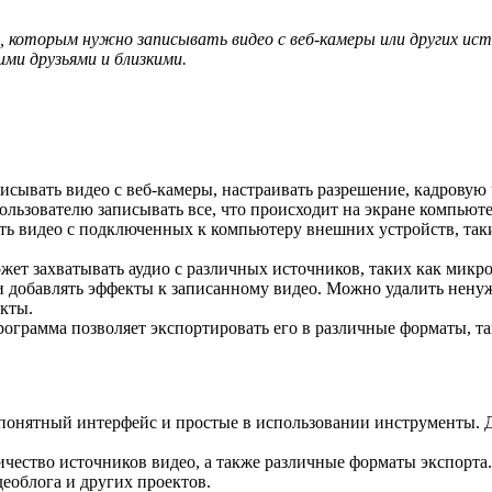
ей, которым нужно записывать видео с веб-камеры или других и
ми друзьями и близкими.
исывать видео с веб-камеры, настраивать разрешение, кадровую 
льзователю записывать все, что происходит на экране компьютер
ть видео с подключенных к компьютеру внешних устройств, так
т захватывать аудио с различных источников, таких как микроф
и добавлять эффекты к записанному видео. Можно удалить ненуж
екты.
рограмма позволяет экспортировать его в различные форматы, 
онятный интерфейс и простые в использовании инструменты. Д
ество источников видео, а также различные форматы экспорта. Э
деоблога и других проектов.