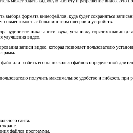
атель может задать кадровую частоту и разрешение видео. Это по
ть выбора формата видеофайлов, куда будет сохраняться записа
ет совместимость с большинством плееров и устройств.
а аудиоисточника записи звука, установку горячих клавиш для
ля улучшения видео.
рования записи видео, которая позволяет пользователю установ
ограмм.
файл или разбить его на несколько файлов определенной длитель
ользователю получить максимальное удобство и гибкость при ра
ального сайта.
 экране.
нения файлов программы.