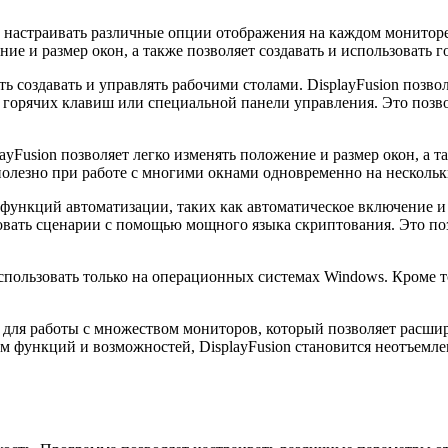
астраивать различные опции отображения на каждом мониторе. 
ение и размер окон, а также позволяет создавать и использоват
создавать и управлять рабочими столами. DisplayFusion позволя
горячих клавиш или специальной панели управления. Это позво
yFusion позволяет легко изменять положение и размер окон, а т
олезно при работе с многими окнами одновременно на нескольк
 функций автоматизации, таких как автоматическое включение 
зовать сценарии с помощью мощного языка скриптования. Это по
использовать только на операционных системах Windows. Кроме 
 для работы с множеством мониторов, который позволяет расши
 функций и возможностей, DisplayFusion становится неотъемлем