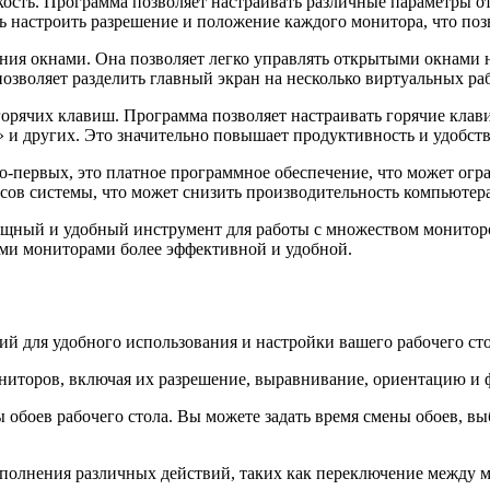
кость. Программа позволяет настраивать различные параметры о
ь настроить разрешение и положение каждого монитора, что поз
ния окнами. Она позволяет легко управлять открытыми окнами 
зволяет разделить главный экран на несколько виртуальных раб
горячих клавиш. Программа позволяет настраивать горячие кла
 и других. Это значительно повышает продуктивность и удобст
о-первых, это платное программное обеспечение, что может огр
ов системы, что может снизить производительность компьютера
мощный и удобный инструмент для работы с множеством монитор
кими мониторами более эффективной и удобной.
ий для удобного использования и настройки вашего рабочего сто
ниторов, включая их разрешение, выравнивание, ориентацию и 
 обоев рабочего стола. Вы можете задать время смены обоев, в
полнения различных действий, таких как переключение между м