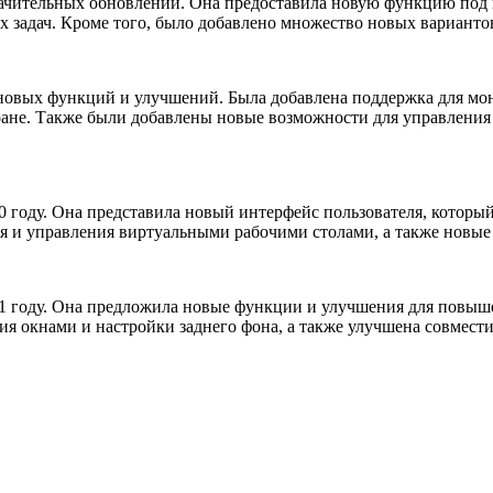
ачительных обновлений. Она предоставила новую функцию под на
х задач. Кроме того, было добавлено множество новых варианто
новых функций и улучшений. Была добавлена поддержка для мон
ране. Также были добавлены новые возможности для управления 
0 году. Она представила новый интерфейс пользователя, которы
я и управления виртуальными рабочими столами, а также новые 
21 году. Она предложила новые функции и улучшения для повыш
я окнами и настройки заднего фона, а также улучшена совмест