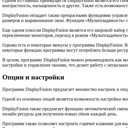
Одним из главных преимуществ DisplayFusion является его гиб
контрастность, насыщенность и другие. Также есть возможност
DisplayFusion обладает также прекрасными функциями управле
размеров и выравнивание окон. Функция «Мультизадачность» по
Еще одним плюсом DisplayFusion является его широкий набор 
переключение мониторов, переход в режим «Мультизадачность»
Однако есть и некоторые минусы у программы DisplayFusion. В
некоторые функции программы могут потреблять больше ресурс
В целом, программу DisplayFusion можно рекомендовать как 
настройки и управление окнами, что делает работу с несколь
Опции и настройки
Программа DisplayFusion предлагает множество настроек и опц
Одной из основных опций является возможность настройки мо
DisplayFusion также предлагает функцию автоматической смены
онлайн ресурсы для получения новых обоев каждый день.
Программа также позволяет настроить горячие клавиши для вы