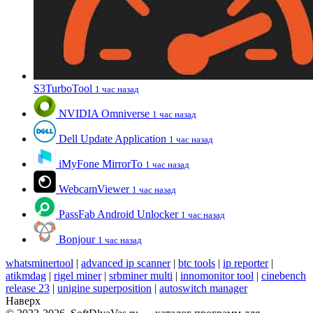
S3TurboTool
1 час назад
NVIDIA Omniverse
1 час назад
Dell Update Application
1 час назад
iMyFone MirrorTo
1 час назад
WebcamViewer
1 час назад
PassFab Android Unlocker
1 час назад
Bonjour
1 час назад
whatsminertool
|
advanced ip scanner
|
btc tools
|
ip reporter
|
atikmdag
|
rigel miner
|
srbminer multi
|
innomonitor tool
|
cinebench
release 23
|
unigine superposition
|
autoswitch manager
Наверх