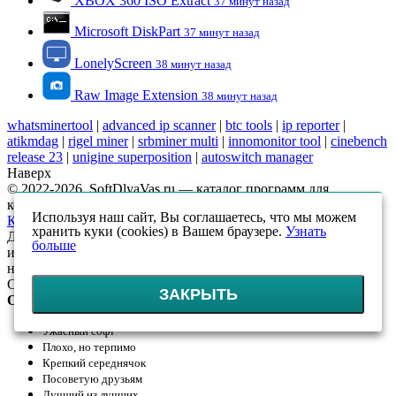
XBOX 360 ISO Extract
37 минут назад
Microsoft DiskPart
37 минут назад
LonelyScreen
38 минут назад
Raw Image Extension
38 минут назад
whatsminertool
|
advanced ip scanner
|
btc tools
|
ip reporter
|
atikmdag
|
rigel miner
|
srbminer multi
|
innomonitor tool
|
cinebench
release 23
|
unigine superposition
|
autoswitch manager
Наверх
© 2022-2026, SoftDlyaVas.ru — каталог программ для
компьютера.
Политика обработки персональных данных
.
Используя наш сайт, Вы соглашаетесь, что мы можем
Карта сайта
хранить куки (cookies) в Вашем браузере.
Узнать
Данный интернет-сайт носит исключительно
больше
информационный характер и ни при каких условиях
не является публичной офертой, определяемой положениями
Статьи 437 (2) ГК РФ
ЗАКРЫТЬ
Оцените!
Ужасный софт
Плохо, но терпимо
Крепкий середнячок
Посоветую друзьям
Лучший из лучших