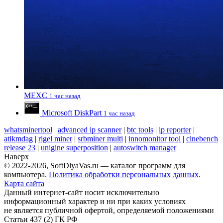
MEXC
1 час назад
Microsoft DiskPart
1 час назад
whatsminertool
|
advanced ip scanner
|
btc tools
|
ip reporter
|
atikmdag
|
rigel miner
|
srbminer multi
|
innomonitor tool
|
cinebench
release 23
|
unigine superposition
|
autoswitch manager
Наверх
© 2022-2026, SoftDlyaVas.ru — каталог программ для
компьютера.
Политика обработки персональных данных
.
Карта сайта
Данный интернет-сайт носит исключительно
информационный характер и ни при каких условиях
не является публичной офертой, определяемой положениями
Статьи 437 (2) ГК РФ