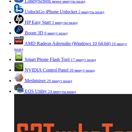
LonelyScreen
менее минуты назад
UnlockGo iPhone Unlocker
2 минуты назад
HP Easy Start
3 минуты назад
Boom 3D
6 минут назад
AMD Radeon Adrenalin (Windows 10 64-bit)
16 минут
назад
Smart Phone Flash Tool
17 минут назад
NVIDIA Control Panel
20 минут назад
Meshmixer
20 минут назад
EOS Utility
24 минуты назад