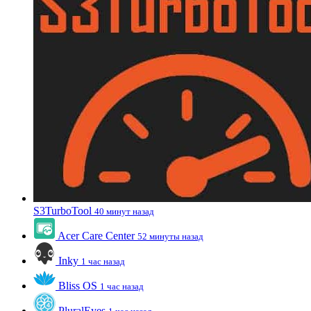
S3TurboTool
40 минут назад
Acer Care Center
52 минуты назад
Inky
1 час назад
Bliss OS
1 час назад
PluralEyes