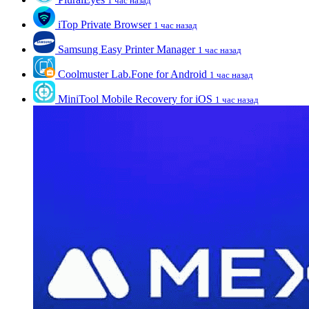
1 час назад
iTop Private Browser
1 час назад
Samsung Easy Printer Manager
1 час назад
Coolmuster Lab.Fone for Android
1 час назад
MiniTool Mobile Recovery for iOS
1 час назад