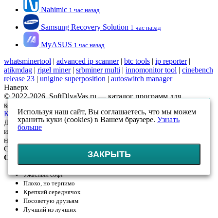
Nahimic
1 час назад
Samsung Recovery Solution
1 час назад
MyASUS
1 час назад
whatsminertool
|
advanced ip scanner
|
btc tools
|
ip reporter
|
atikmdag
|
rigel miner
|
srbminer multi
|
innomonitor tool
|
cinebench
release 23
|
unigine superposition
|
autoswitch manager
Наверх
© 2022-2026, SoftDlyaVas.ru — каталог программ для
компьютера.
Политика обработки персональных данных
.
Используя наш сайт, Вы соглашаетесь, что мы можем
Карта сайта
хранить куки (cookies) в Вашем браузере.
Узнать
Данный интернет-сайт носит исключительно
больше
информационный характер и ни при каких условиях
не является публичной офертой, определяемой положениями
Статьи 437 (2) ГК РФ
ЗАКРЫТЬ
Оцените!
Ужасный софт
Плохо, но терпимо
Крепкий середнячок
Посоветую друзьям
Лучший из лучших