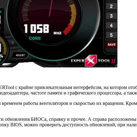
RTool с крайне привлекательным интерфейсом, на котором отоб
деоадаптера, частоте памяти и графического процессора, а так
ременем работы вентиляторов и скоростью их вращения. Кроме 
айти обновления БИОСа, справку и прочее. А справа расположе
опку BIOS, можно проверить доступность обновлений, при нали