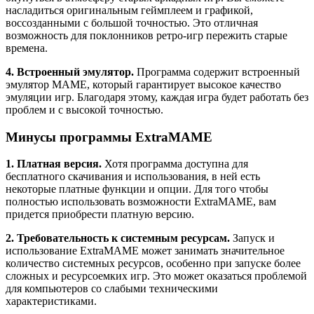
насладиться оригинальным геймплеем и графикой,
воссозданными с большой точностью. Это отличная
возможность для поклонников ретро-игр пережить старые
времена.
4. Встроенный эмулятор.
Программа содержит встроенный
эмулятор MAME, который гарантирует высокое качество
эмуляции игр. Благодаря этому, каждая игра будет работать без
проблем и с высокой точностью.
Минусы программы ExtraMAME
1. Платная версия.
Хотя программа доступна для
бесплатного скачивания и использования, в ней есть
некоторые платные функции и опции. Для того чтобы
полностью использовать возможности ExtraMAME, вам
придется приобрести платную версию.
2. Требовательность к системным ресурсам.
Запуск и
использование ExtraMAME может занимать значительное
количество системных ресурсов, особенно при запуске более
сложных и ресурсоемких игр. Это может оказаться проблемой
для компьютеров со слабыми техническими
характеристиками.