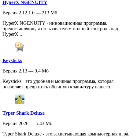
HyperX NGENUITY
Версия 2.12.1.0 — 213 Мб
HyperX NGENUITY - инновационная программа,
предоставляющая пользователям полный контроль над
HyperX...
Keysticks
Версия 2.13 — 9.4 Мб
Keysticks - это удобная и мощная программа, которая
позволяет превратить обычную клавиатуру вашего...
Typer Shark Deluxe
Версия 2026 — 5.43 Мб
Typer Shark Deluxe - это захватывающая компьютерная игра,