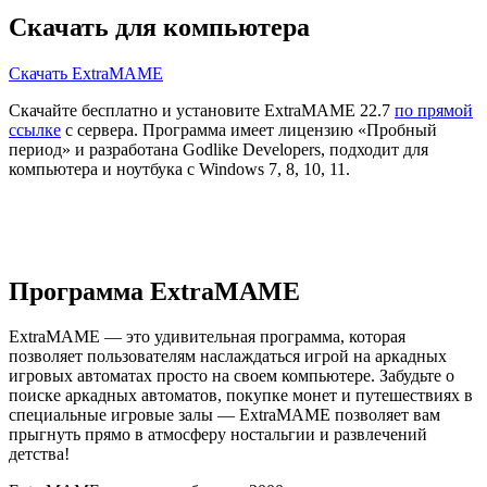
Скачать для компьютера
Скачать ExtraMAME
Скачайте бесплатно и установите ExtraMAME 22.7
по прямой
ссылке
с сервера. Программа имеет лицензию «Пробный
период» и разработана Godlike Developers, подходит для
компьютера и ноутбука с Windows 7, 8, 10, 11.
Программа ExtraMAME
ExtraMAME — это удивительная программа, которая
позволяет пользователям наслаждаться игрой на аркадных
игровых автоматах просто на своем компьютере. Забудьте о
поиске аркадных автоматов, покупке монет и путешествиях в
специальные игровые залы — ExtraMAME позволяет вам
прыгнуть прямо в атмосферу ностальгии и развлечений
детства!