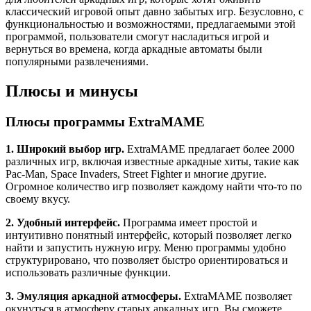
классический игровой опыт давно забытых игр. Безусловно, с
функциональностью и возможностями, предлагаемыми этой
программой, пользователи смогут насладиться игрой и
вернуться во времена, когда аркадные автоматы были
популярными развлечениями.
Плюсы и минусы
Плюсы программы ExtraMAME
1. Широкий выбор игр.
ExtraMAME предлагает более 2000
различных игр, включая известные аркадные хиты, такие как
Pac-Man, Space Invaders, Street Fighter и многие другие.
Огромное количество игр позволяет каждому найти что-то по
своему вкусу.
2. Удобный интерфейс.
Программа имеет простой и
интуитивно понятный интерфейс, который позволяет легко
найти и запустить нужную игру. Меню программы удобно
структурировано, что позволяет быстро ориентироваться и
использовать различные функции.
3. Эмуляция аркадной атмосферы.
ExtraMAME позволяет
окунуться в атмосферу старых аркадных игр. Вы сможете