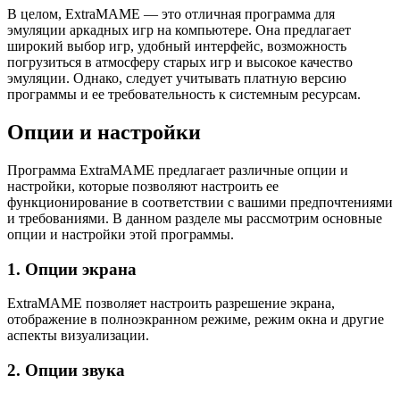
В целом, ExtraMAME — это отличная программа для
эмуляции аркадных игр на компьютере. Она предлагает
широкий выбор игр, удобный интерфейс, возможность
погрузиться в атмосферу старых игр и высокое качество
эмуляции. Однако, следует учитывать платную версию
программы и ее требовательность к системным ресурсам.
Опции и настройки
Программа ExtraMAME предлагает различные опции и
настройки, которые позволяют настроить ее
функционирование в соответствии с вашими предпочтениями
и требованиями. В данном разделе мы рассмотрим основные
опции и настройки этой программы.
1. Опции экрана
ExtraMAME позволяет настроить разрешение экрана,
отображение в полноэкранном режиме, режим окна и другие
аспекты визуализации.
2. Опции звука