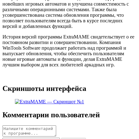
новейших игровых автоматов и улучшена совместимость с
различными операционными системами. Также была
усовершенствована система обновления программы, что
позволяет пользователям всегда быть в курсе последних
версий и добавленных функций.
История версий программы ExtraMAME свидетельствует о ее
постоянном развитии и совершенствовании. Компания
WinTools Software продолжает работать над программой и
выпускает обновления, чтобы обеспечить пользователям
новые игровые автоматы и функции, делая ExtraMAME
лучшим выбором для всех любителей аркадных игр.
Скриншоты интерфейса
Комментарии пользователей