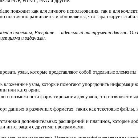
лючая PDF, HTML, PNG и другие.
lane подходит как для личного использования, так и для коллек
но постоянно развивается и обновляется, что гарантирует стаб
еи и проекты, Freeplane — идеальный инструмент для вас. Он 
цепциями и задачами.
ктировать узлы, которые представляют собой отдельные элементы
ть вложенные узлы, которые помогают упорядочить информацию и
вни или категории.
тили и возможности форматирования для узлов, что позволяет в
порт данных в различных форматах, таких как текстовые файлы,
 установки дополнительных расширений и плагинов, которые до
или интеграция с другими программами.