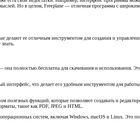
оже есть свои недостатки. Например, интерфейс программы може
мыслей. Но в целом, Freeplane — отличная программа с широки
рые делают ее отличным инструментом для создания и управлен
 знать.
 она полностью бесплатна для скачивания и использования. Это
ый интерфейс, что делает его удобным инструментом для работы 
вом полезных функций, которые позволяют создавать и редактир
форматы, такие как PDF, JPEG и HTML.
 операционных систем, включая Windows, macOS и Linux. Это по