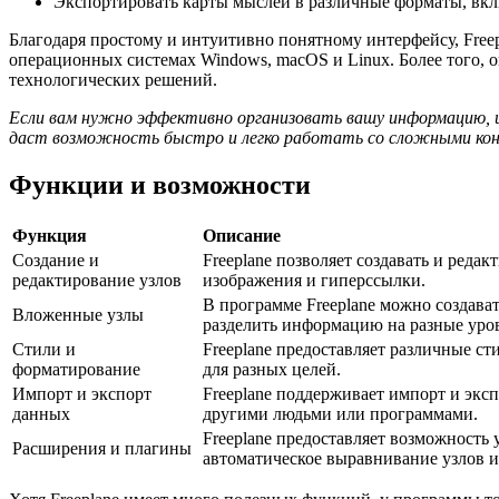
Экспортировать карты мыслей в различные форматы, вк
Благодаря простому и интуитивно понятному интерфейсу, Freep
операционных системах Windows, macOS и Linux. Более того, о
технологических решений.
Если вам нужно эффективно организовать вашу информацию, ид
даст возможность быстро и легко работать со сложными кон
Функции и возможности
Функция
Описание
Создание и
Freeplane позволяет создавать и реда
редактирование узлов
изображения и гиперссылки.
В программе Freeplane можно создава
Вложенные узлы
разделить информацию на разные уро
Стили и
Freeplane предоставляет различные с
форматирование
для разных целей.
Импорт и экспорт
Freeplane поддерживает импорт и экс
данных
другими людьми или программами.
Freeplane предоставляет возможность
Расширения и плагины
автоматическое выравнивание узлов 