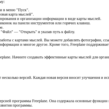
му:
ли в меню "Пуск".
овая карта мыслей".
ктирования и организации информации в виде карты мыслей.
иконок на панели инструментов или горячих клавиш.
е.
"Файл" — "Открыть" и указав путь к файлу.
работы с картами мыслей. Вы можете добавлять фотографии, ссыл
формации и многое другое. Кроме того, Freeplane поддерживает
eeplane. Начните создавать эффективные карты мыслей для орган
ет несколько версий. Каждая новая версия вносит улучшения и и
версией программы Freeplane. Она содержала основные функции 
азвития программы.