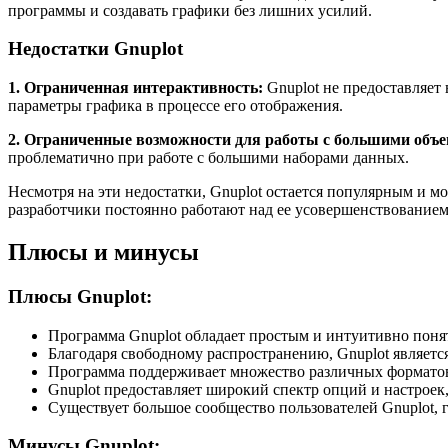
программы и создавать графики без лишних усилий.
Недостатки Gnuplot
1. Ограниченная интерактивность:
Gnuplot не предоставляет
параметры графика в процессе его отображения.
2. Ограниченные возможности для работы с большими объ
проблематично при работе с большими наборами данных.
Несмотря на эти недостатки, Gnuplot остается популярным и 
разработчики постоянно работают над ее усовершенствованием
Плюсы и минусы
Плюсы Gnuplot:
Программа Gnuplot обладает простым и интуитивно поня
Благодаря свободному распространению, Gnuplot являет
Программа поддерживает множество различных форматов 
Gnuplot предоставляет широкий спектр опций и настроек
Существует большое сообщество пользователей Gnuplot,
Минусы Gnuplot: