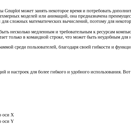
ы Gnuplot может занять некоторое время и потребовать дополни
трехмерных моделей или анимаций, она предназначена преимущес
 для сложных математических вычислений, поэтому для некотор
быть несколько медленным и требовательным к ресурсам компью
ает только в командной строке, что может быть неудобным для 
раммой среди пользователей, благодаря своей гибкости и функц
й и настроек для более гибкого и удобного использования. Вот
о оси X
о оси Y