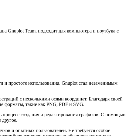
на Gnuplot Team, подходит для компьютера и ноутбука с
и и простоте использования, Gnuplot стал незаменимым
страций с несколькими осями координат. Благодаря своей
ые форматы, такие как PNG, PDF и SVG.
ь процесс создания и редактирования графиков. С помощью
 другое.
ичков и опытных пользователей. Не требуется особое
 может быть запущен с помощью обычного терминала.