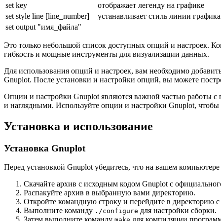
set key
отображает легенду на графике
set style line [line_number]
устанавливает стиль линии графика
set output "имя_файла"
Это только небольшой список доступных опций и настроек. Ком
гибкость и мощные инструменты для визуализации данных.
Для использования опций и настроек, вам необходимо добавит
Gnuplot. После установки и настройки опций, вы можете постро
Опции и настройки Gnuplot являются важной частью работы с 
и наглядными. Используйте опции и настройки Gnuplot, чтобы
Установка и использование
Установка Gnuplot
Перед установкой Gnuplot убедитесь, что на вашем компьютере
Скачайте архив с исходным кодом Gnuplot с официальног
Распакуйте архив в выбранную вами директорию.
Откройте командную строку и перейдите в директорию 
Выполните команду
для настройки сборки.
./configure
Затем выполните команду
для компиляции програм
make