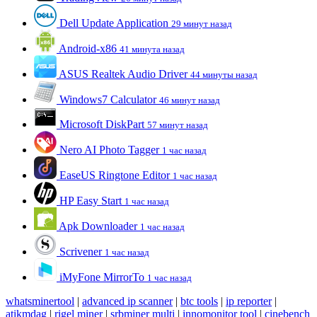
Dell Update Application
29 минут назад
Android-x86
41 минута назад
ASUS Realtek Audio Driver
44 минуты назад
Windows7 Calculator
46 минут назад
Microsoft DiskPart
57 минут назад
Nero AI Photo Tagger
1 час назад
EaseUS Ringtone Editor
1 час назад
HP Easy Start
1 час назад
Apk Downloader
1 час назад
Scrivener
1 час назад
iMyFone MirrorTo
1 час назад
whatsminertool
|
advanced ip scanner
|
btc tools
|
ip reporter
|
atikmdag
|
rigel miner
|
srbminer multi
|
innomonitor tool
|
cinebench