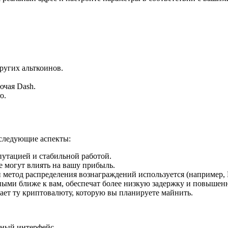
других альткоинов.
ючая Dash.
o.
 следующие аспекты:
путацией и стабильной работой.
е могут влиять на вашу прибыль.
ой метод распределения вознаграждений используется (например, 
ными ближе к вам, обеспечат более низкую задержку и повышен
вает ту криптовалюту, которую вы планируете майнить.
чный интерфейс.