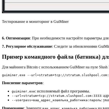
Тестирование и мониторинг в GuiMiner
6. Оптимизация
: При необходимости настройте параметры дл
7. Регулярное обслуживание
: Следите за обновлениями GuiMi
Пример командного файла (батника) дл
Для майнинга Bitcoin с использованием GuiMiner на пуле Slush
guiminer.exe --url=stratum+tcp://stratum.slushpool.com:
Пояснение параметров
:
: исполняемый файл программы.
guiminer.exe
: ад
--url=stratum+tcp://stratum.slushpool.com:3333
: ук
--userpass=ваш_адрес_кошелька_работника:пароль
Примечание
: Замените
на ваш
ваш_адрес_кошелька_работника