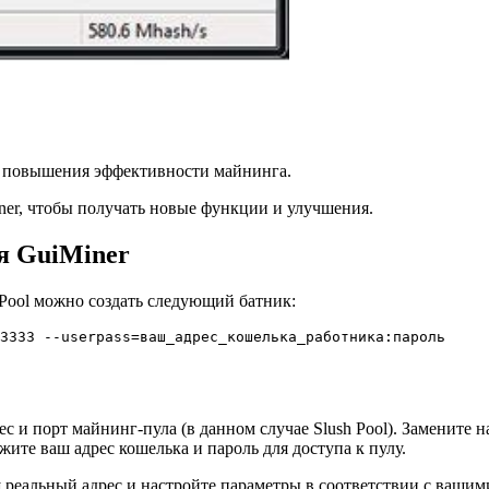
я повышения эффективности майнинга.
ner, чтобы получать новые функции и улучшения.
я GuiMiner
 Pool можно создать следующий батник:
3333 --userpass=ваш_адрес_кошелька_работника:пароль
рес и порт майнинг-пула (в данном случае Slush Pool). Замените 
ажите ваш адрес кошелька и пароль для доступа к пулу.
 реальный адрес и настройте параметры в соответствии с ваши