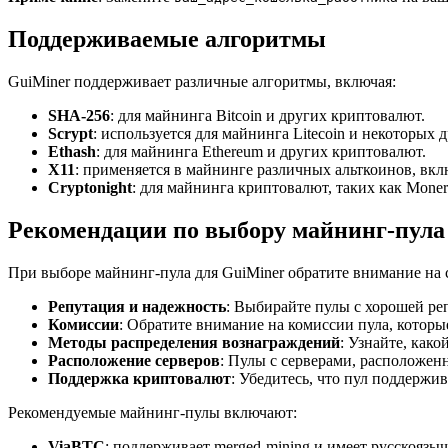
Поддерживаемые алгоритмы
GuiMiner поддерживает различные алгоритмы, включая:
SHA-256
: для майнинга Bitcoin и других криптовалют.
Scrypt
: используется для майнинга Litecoin и некоторых 
Ethash
: для майнинга Ethereum и других криптовалют.
X11
: применяется в майнинге различных альткоинов, вкл
Cryptonight
: для майнинга криптовалют, таких как Moner
Рекомендации по выбору майнинг-пула
При выборе майнинг-пула для GuiMiner обратите внимание на
Репутация и надежность
: Выбирайте пулы с хорошей ре
Комиссии
: Обратите внимание на комиссии пула, которы
Методы распределения вознаграждений
: Узнайте, как
Расположение серверов
: Пулы с серверами, расположен
Поддержка криптовалют
: Убедитесь, что пул поддержи
Рекомендуемые майнинг-пулы включают:
ViaBTC
: поддерживает merged-mining и имеет русскоязы