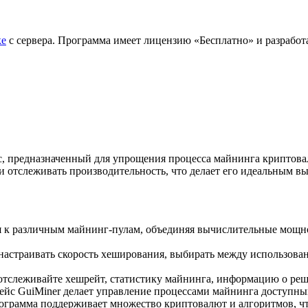
ке
с сервера. Программа имеет лицензию «Бесплатно» и разработа
 предназначенный для упрощения процесса майнинга криптовал
 отслеживать производительность, что делает его идеальным в
ся к различным майнинг-пулам, объединяя вычислительные мощн
 настраивать скорость хеширования, выбирать между использова
 отслеживайте хешрейт, статистику майнинга, информацию о ре
ейс GuiMiner делает управление процессами майнинга доступны
рограмма поддерживает множество криптовалют и алгоритмов, чт