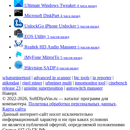
Ultimate Windows Tweaker
4 часа назад
Microsoft DiskPart
4 часа назад
UnlockGo iPhone Unlocker
5 часов назад
EOS Utility
5 часов назад
Realtek HD Audio Manager
5 часов назад
iMyFone MirrorTo
5 часов назад
Hikvision SADP
6 часов назад
whatsminertool
|
advanced ip scanner
|
btc tools
|
ip reporter
|
atikmdag
|
rigel miner
|
srbminer multi
|
innomonitor tool
|
cinebench
release 23
|
unigine superposition
|
autoswitch manager
Наверх
© 2022-2026, SoftDlyaVas.ru — каталог программ для
компьютера.
Политика обработки персональных данных
.
Карта сайта
Данный интернет-сайт носит исключительно
информационный характер и ни при каких условиях
не является публичной офертой, определяемой положениями
Статьи 437 (2) ГК РФ