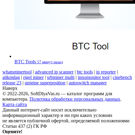
BTC Tools
57 минут назад
whatsminertool
|
advanced ip scanner
|
btc tools
|
ip reporter
|
atikmdag
|
rigel miner
|
srbminer multi
|
innomonitor tool
|
cinebench
release 23
|
unigine superposition
|
autoswitch manager
Наверх
© 2022-2026, SoftDlyaVas.ru — каталог программ для
компьютера.
Политика обработки персональных данных
.
Карта сайта
Данный интернет-сайт носит исключительно
информационный характер и ни при каких условиях
не является публичной офертой, определяемой положениями
Статьи 437 (2) ГК РФ
Оцените!