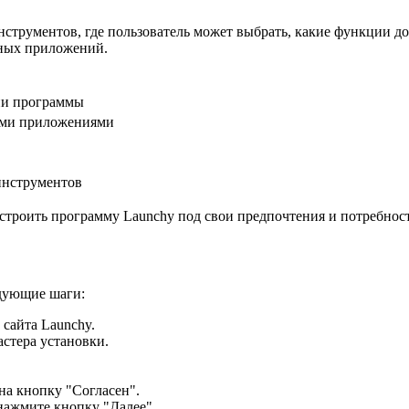
нструментов, где пользователь может выбрать, какие функции 
ных приложений.
ии программы
ими приложениями
инструментов
троить программу Launchy под свои предпочтения и потребности
дующие шаги:
сайта Launchy.
стера установки.
на кнопку "Согласен".
нажмите кнопку "Далее".