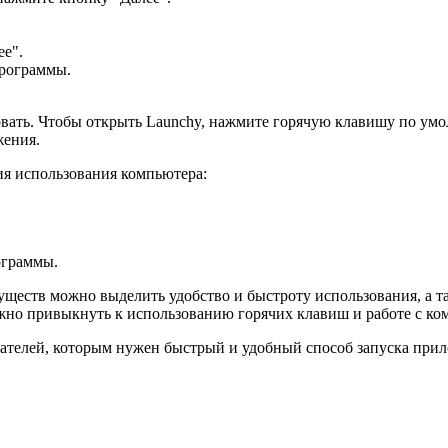
ее".
программы.
ать. Чтобы открыть Launchy, нажмите горячую клавишу по умолч
жения.
ия использования компьютера:
ограммы.
ществ можно выделить удобство и быстроту использования, а 
жно привыкнуть к использованию горячих клавиш и работе с ко
вателей, которым нужен быстрый и удобный способ запуска при