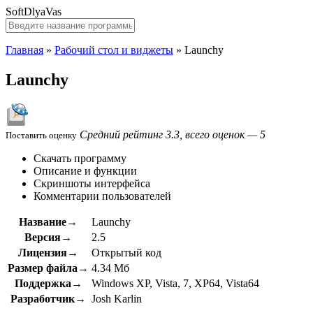
SoftDlyaVas
Главная
»
Рабочий стол и виджеты
»
Launchy
Launchy
Средний рейтинг 3.3, всего оценок — 5
Поставить оценку
Скачать программу
Описание и функции
Скриншоты интерфейса
Комментарии пользователей
Название→
Launchy
Версия→
2.5
Лицензия→
Открытый код
Размер файла→
4.34 Мб
Поддержка→
Windows XP, Vista, 7, XP64, Vista64
Разработчик→
Josh Karlin