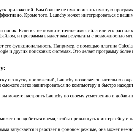
ск приложений. Вам больше не нужно искать нужную программу
эффективно. Кроме того, Launchy может интегрироваться с вашим
и папок. Если вы не помните точное имя файла или его располо
с файлом, и программа выдаст вам результаты с возможностью мг
т его функциональность. Например, с помощью плагина Calcula
oogle и других поисковых системах. Это делает программу более
y:
ку и запуску приложений, Launchy позволяет значительно сокра
сможете легко навигироваться по компьютеру и быстро находи
 вы можете настроить Launchy по своему усмотрению и добавить
может понадобиться время, чтобы привыкнуть к интерфейсу и н
мма запускается и работает в фоновом режиме, она может немно