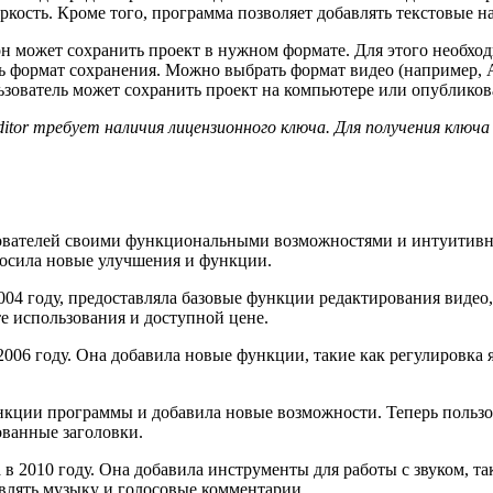
ркость. Кроме того, программа позволяет добавлять текстовые н
 он может сохранить проект в нужном формате. Для этого необх
ть формат сохранения. Можно выбрать формат видео (например,
пользователь может сохранить проект на компьютере или опубликов
itor требует наличия лицензионного ключа. Для получения ключ
ьзователей своими функциональными возможностями и интуитивн
носила новые улучшения и функции.
004 году, предоставляла базовые функции редактирования видео,
те использования и доступной цене.
006 году. Она добавила новые функции, такие как регулировка я
функции программы и добавила новые возможности. Теперь польз
ованные заголовки.
 в 2010 году. Она добавила инструменты для работы с звуком, т
авлять музыку и голосовые комментарии.