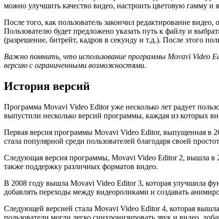
можно улучшить качество видео, настроить цветовую гамму и я
После того, как пользователь закончил редактирование видео,
Пользователю будет предложено указать путь к файлу и выбра
(разрешение, битрейт, кадров в секунду и т.д.). После этого 
Важно помнить, что использование программы Movavi Video Ed
версию с ограниченными возможностями.
История версий
Программа Movavi Video Editor уже несколько лет радует пол
выпустили несколько версий программы, каждая из которых в
Первая версия программы Movavi Video Editor, выпущенная в 2
стала популярной среди пользователей благодаря своей просто
Следующая версия программы, Movavi Video Editor 2, вышла в 2
также поддержку различных форматов видео.
В 2008 году вышла Movavi Video Editor 3, которая улучшила 
добавлять переходы между видеороликами и создавать анимир
Следующей версией стала Movavi Video Editor 4, которая вышла
пользователи могли легко синхронизировать звук и видео, доб