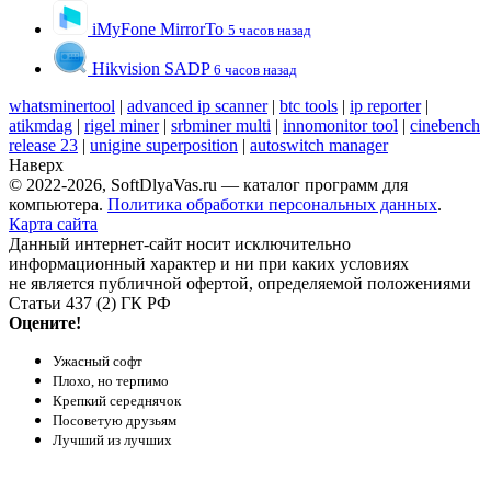
iMyFone MirrorTo
5 часов назад
Hikvision SADP
6 часов назад
whatsminertool
|
advanced ip scanner
|
btc tools
|
ip reporter
|
atikmdag
|
rigel miner
|
srbminer multi
|
innomonitor tool
|
cinebench
release 23
|
unigine superposition
|
autoswitch manager
Наверх
© 2022-2026, SoftDlyaVas.ru — каталог программ для
компьютера.
Политика обработки персональных данных
.
Карта сайта
Данный интернет-сайт носит исключительно
информационный характер и ни при каких условиях
не является публичной офертой, определяемой положениями
Статьи 437 (2) ГК РФ
Оцените!
Ужасный софт
Плохо, но терпимо
Крепкий середнячок
Посоветую друзьям
Лучший из лучших