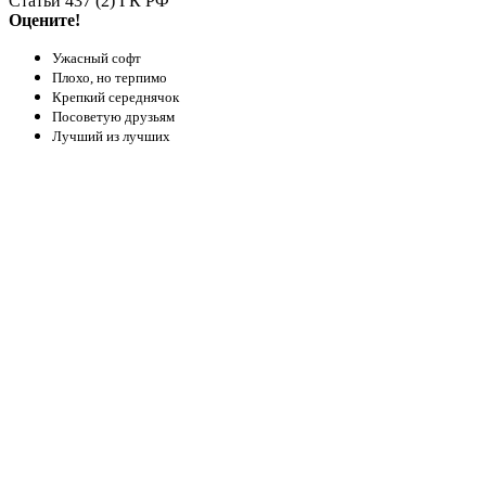
Статьи 437 (2) ГК РФ
Оцените!
Ужасный софт
Плохо, но терпимо
Крепкий середнячок
Посоветую друзьям
Лучший из лучших