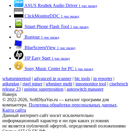
ASUS Realtek Audio Driver
1 час назад
ClickMonitorDDC
1 час назад
Smart Phone Flash Tool
1 час назад
Bonjour
1 час назад
BlueScreenView
1 час назад
HP Easy Start
1 час назад
Sony Music Center for PC
1 час назад
whatsminertool
|
advanced ip scanner
|
btc tools
|
ip reporter
|
atikmdag
|
rigel miner
|
srbminer multi
|
innomonitor tool
|
cinebench
release 23
|
unigine superposition
|
autoswitch manager
Наверх
© 2022-2026, SoftDlyaVas.ru — каталог программ для
компьютера.
Политика обработки персональных данных
.
Карта сайта
Данный интернет-сайт носит исключительно
информационный характер и ни при каких условиях
не является публичной офертой, определяемой положениями