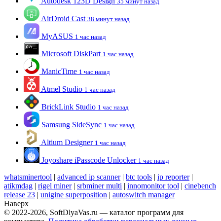
Autodesk 123D Design
35 минут назад
AirDroid Cast
38 минут назад
MyASUS
1 час назад
Microsoft DiskPart
1 час назад
ManicTime
1 час назад
Atmel Studio
1 час назад
BrickLink Studio
1 час назад
Samsung SideSync
1 час назад
Altium Designer
1 час назад
Joyoshare iPasscode Unlocker
1 час назад
whatsminertool
|
advanced ip scanner
|
btc tools
|
ip reporter
|
atikmdag
|
rigel miner
|
srbminer multi
|
innomonitor tool
|
cinebench
release 23
|
unigine superposition
|
autoswitch manager
Наверх
© 2022-2026, SoftDlyaVas.ru — каталог программ для