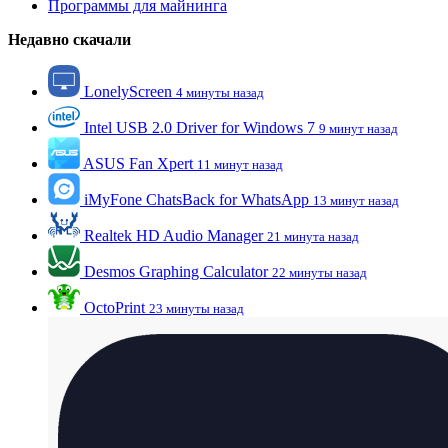
Программы для майнинга
Недавно скачали
LonelyScreen
4 минуты назад
Intel USB 2.0 Driver for Windows 7
9 минут назад
ASUS Fan Xpert
11 минут назад
iMyFone ChatsBack for WhatsApp
13 минут назад
Realtek HD Audio Manager
21 минута назад
Desmos Graphing Calculator
22 минуты назад
OctoPrint
23 минуты назад