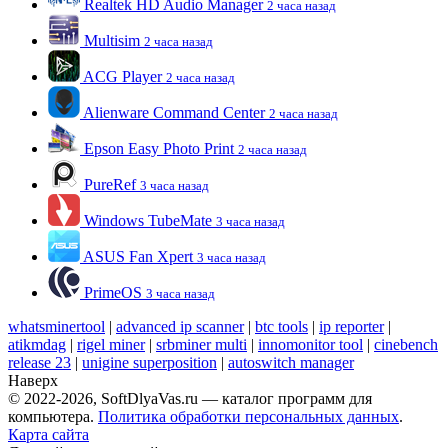
Realtek HD Audio Manager
2 часа назад
Multisim
2 часа назад
ACG Player
2 часа назад
Alienware Command Center
2 часа назад
Epson Easy Photo Print
2 часа назад
PureRef
3 часа назад
Windows TubeMate
3 часа назад
ASUS Fan Xpert
3 часа назад
PrimeOS
3 часа назад
whatsminertool
|
advanced ip scanner
|
btc tools
|
ip reporter
|
atikmdag
|
rigel miner
|
srbminer multi
|
innomonitor tool
|
cinebench
release 23
|
unigine superposition
|
autoswitch manager
Наверх
© 2022-2026, SoftDlyaVas.ru — каталог программ для
компьютера.
Политика обработки персональных данных
.
Карта сайта