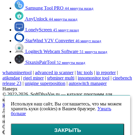
Samsung Tool PRO
44 минуты назад
AnyUnlock
44 минуты назад
LonelyScreen
45 минут назад
StarWind V2V Converter
46 минут назад
Logitech Webcam Software
51 минута назад
SixaxisPairTool
52 минуты назад
whatsminertool
|
advanced ip scanner
|
btc tools
|
ip reporter
|
atikmdag
|
rigel miner
|
srbminer multi
|
innomonitor tool
|
cinebench
release 23
|
unigine superposition
|
autoswitch manager
Наверх
© 2022-2026, SoftDlyaVas.ru — каталог программ для
компьютера.
Политика обработки персональных данных
.
Используя наш сайт, Вы соглашаетесь, что мы можем
Карта сайта
хранить куки (cookies) в Вашем браузере.
Узнать
Данный интернет-сайт носит исключительно
больше
информационный характер и ни при каких условиях
не является публичной офертой, определяемой положениями
Статьи 437 (2) ГК РФ
ЗАКРЫТЬ
Оцените!