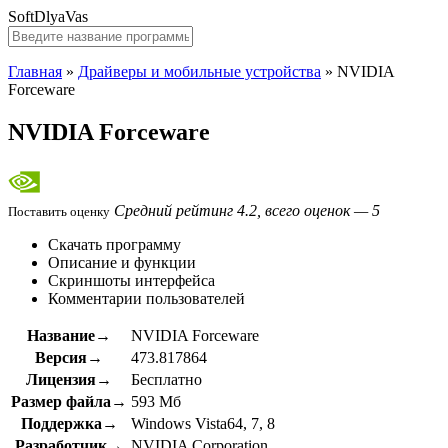
SoftDlyaVas
Главная
»
Драйверы и мобильные устройства
»
NVIDIA
Forceware
NVIDIA Forceware
Средний рейтинг 4.2, всего оценок — 5
Поставить оценку
Скачать программу
Описание и функции
Скриншоты интерфейса
Комментарии пользователей
Название→
NVIDIA Forceware
Версия→
473.817864
Лицензия→
Бесплатно
Размер файла→
593 Мб
Поддержка→
Windows Vista64, 7, 8
Разработчик→
NVIDIA Corporation