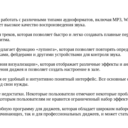
работать с различными типами аудиоформатов, включая MP3, W
т высокое качество воспроизведения звука.
 треков, которая позволяет быстро и легко создавать плавные 
итма.
длагает функцию «лупинга», которая позволяет повторять опред
ками, фейдерами и другими устройствами для контроля звука.
я визуализации», которая отображает различные эффекты и ани
я диджея и позволяет создать настроение в зале.
ее удобный и интуитивно понятный интерфейс. Все основные ф
од свои нужды.
 недостатки. Некоторые пользователи отмечают некоторые про
которым пользователям не нравится ограниченный набор эффекто
бную программу для диджеев, которая обладает широким наборо
ачинающих, так и для профессиональных диджеев, и может стат