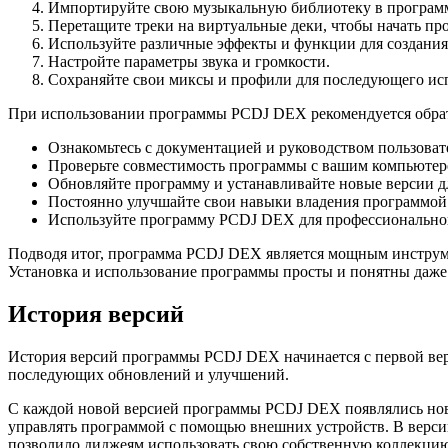
Импортируйте свою музыкальную библиотеку в програ
Перетащите треки на виртуальные деки, чтобы начать пр
Используйте различные эффекты и функции для создания
Настройте параметры звука и громкости.
Сохраняйте свои миксы и профили для последующего ис
При использовании программы PCDJ DEX рекомендуется обра
Ознакомьтесь с документацией и руководством пользоват
Проверьте совместимость программы с вашим компьютер
Обновляйте программу и устанавливайте новые версии 
Постоянно улучшайте свои навыки владения программой
Используйте программу PCDJ DEX для профессионального
Подводя итог, программа PCDJ DEX является мощным инструм
Установка и использование программы просты и понятны даже 
История версий
История версий программы PCDJ DEX начинается с первой верс
последующих обновлений и улучшений.
С каждой новой версией программы PCDJ DEX появлялись новы
управлять программой с помощью внешних устройств. В верси
позволило диджеям использовать свою собственную коллекци