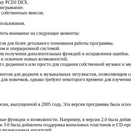
мму PCDJ DEX.
оигрывание.
 собственных миксов.
пользования.
тить внимание на следующие моменты:
еля для более детального понимания работы программы.
ом и операционной системой.
для получения дополнительных функций и исправления ошибок.
 и освоение новых возможностей.
 диджеинга или просто для создания собственной музыки и ми
ентом для диджеев и музыкальных энтузиастов, позволяющим с
для новичков, однако требуют некоторого времени для изучения
ии, выпущенной в 2005 году. Эта версия программы была основ
е функции и возможности. Например, в версии 2.0 была добав
и 3.0 была добавлена поддержка виниловых пластинок и CD-пр
ю музыкальных носителей.