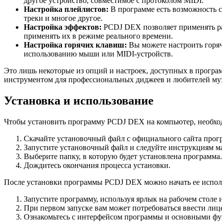
другое устройство, совместимое с протоколом MIDI.
Настройка плейлистов:
В программе есть возможность с
треки и многое другое.
Настройка эффектов:
PCDJ DEX позволяет применять раз
применять их в режиме реального времени.
Настройка горячих клавиш:
Вы можете настроить горяч
использованию мыши или MIDI-устройств.
Это лишь некоторые из опций и настроек, доступных в прогр
инструментом для профессиональных диджеев и любителей му
Установка и использование
Чтобы установить программу PCDJ DEX на компьютер, необх
Скачайте установочный файл с официального сайта прог
Запустите установочный файл и следуйте инструкциям ма
Выберите папку, в которую будет установлена программа.
Дождитесь окончания процесса установки.
После установки программы PCDJ DEX можно начать ее испол
Запустите программу, используя ярлык на рабочем столе 
При первом запуске вам может потребоваться ввести ли
Ознакомьтесь с интерфейсом программы и основными ф