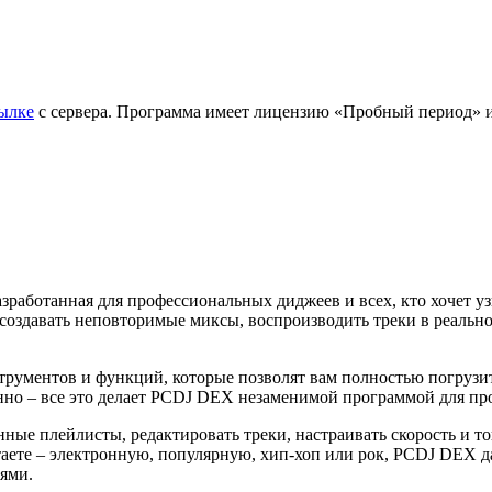
ылке
с сервера. Программа имеет лицензию «Пробный период» и р
работанная для профессиональных диджеев и всех, кто хочет уз
создавать неповторимые миксы, воспроизводить треки в реальн
рументов и функций, которые позволят вам полностью погрузи
енно – все это делает PCDJ DEX незаменимой программой для п
ные плейлисты, редактировать треки, настраивать скорость и т
таете – электронную, популярную, хип-хоп или рок, PCDJ DEX 
ями.