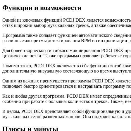
Функции и возможности
Одной из ключевых функций PCDJ DEX является возможность 
сетах широкий выбор музыкальных треков, а также обеспечивае
Программа также обладает функцией автоматического сведения
различные алгоритмы детектирования BPM и синхронизации р
Для более творческого и гибкого микширования PCDJ DEX пре
циклические петли. Также программа позволяет работать с гор
Помимо этого, PCDJ DEX включает в себя функцию «отображени
дополнительную визуальную составляющую во время выступлени
Одним из важных преимуществ программы PCDJ DEX является 
позволяет быстро ориентироваться и настраивать программу п
Как и любая другая программа, PCDJ DEX имеет определенные
особенно при работе с большим количеством треков. Также, не
В целом, PCDJ DEX представляет собой функциональную и удо
музыкальных сетов различных жанров. Она подходит как для н
Плюсы и минусы