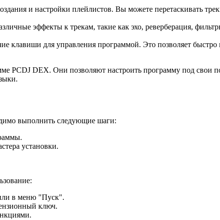
оздания и настройки плейлистов. Вы можете перетаскивать треки
личные эффекты к трекам, такие как эхо, реверберация, фильтр
ие клавиши для управления программой. Это позволяет быстро 
амме PCDJ DEX. Они позволяют настроить программу под свои по
зыки.
одимо выполнить следующие шаги:
раммы.
стера установки.
ьзование:
или в меню "Пуск".
цензионный ключ.
ункциями.