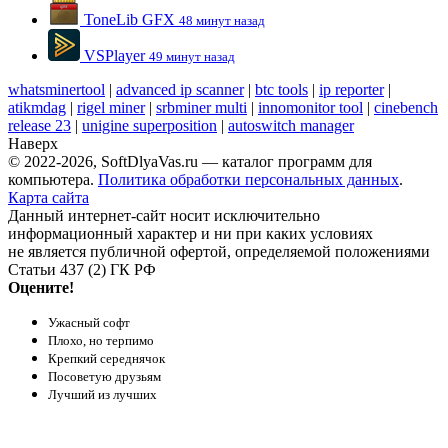
ToneLib GFX
48 минут назад
VSPlayer
49 минут назад
whatsminertool
|
advanced ip scanner
|
btc tools
|
ip reporter
|
atikmdag
|
rigel miner
|
srbminer multi
|
innomonitor tool
|
cinebench
release 23
|
unigine superposition
|
autoswitch manager
Наверх
© 2022-2026, SoftDlyaVas.ru — каталог программ для
компьютера.
Политика обработки персональных данных
.
Карта сайта
Данный интернет-сайт носит исключительно
информационный характер и ни при каких условиях
не является публичной офертой, определяемой положениями
Статьи 437 (2) ГК РФ
Оцените!
Ужасный софт
Плохо, но терпимо
Крепкий середнячок
Посоветую друзьям
Лучший из лучших