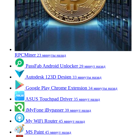
RPCMiner
23 минуты назад
PassFab Android Unlocker
29 минут назад
Autodesk 123D Design
33 минуты назад
Google Play Chrome Extension
34 минуты назад
ASUS Touchpad Driver
35 минут назад
iMyFone iBypasser
39 минут назад
My WiFi Router
45 минут назад
MS Paint
45 минут назад