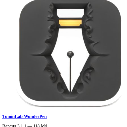
TominLab WonderPen
Версия 3.1.1 — 118 Мб