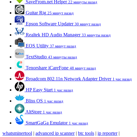
SaveFrom.net Helper
22 минуты назад
Guitar Rig
25 минут назад
Epson Software Updater
30 минут назад
Realtek HD Audio Manager
33 минуты назад
EOS Utility
37 минут назад
TextStudio
43 минуты назад
Tenorshare iCareFone
48 минут назад
Broadcom 802.11n Network Adapter Driver
1 час назад
HP Easy Start
1 час назад
Bliss OS
1 час назад
AltStore
1 час назад
SmartGaGa Emulator
1 час назад
whatsminertool
|
advanced ip scanner
|
btc tools
|
ip reporter
|