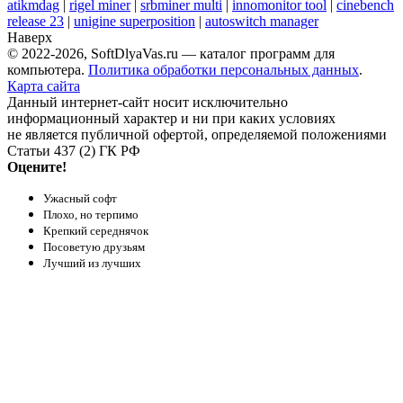
atikmdag
|
rigel miner
|
srbminer multi
|
innomonitor tool
|
cinebench
release 23
|
unigine superposition
|
autoswitch manager
Наверх
© 2022-2026, SoftDlyaVas.ru — каталог программ для
компьютера.
Политика обработки персональных данных
.
Карта сайта
Данный интернет-сайт носит исключительно
информационный характер и ни при каких условиях
не является публичной офертой, определяемой положениями
Статьи 437 (2) ГК РФ
Оцените!
Ужасный софт
Плохо, но терпимо
Крепкий середнячок
Посоветую друзьям
Лучший из лучших