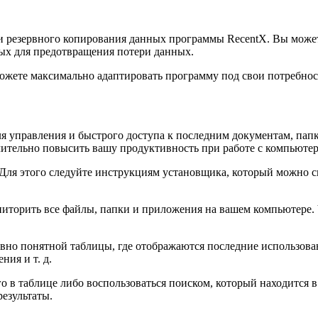
 и резервного копирования данных программы RecentX. Вы мож
ых для предотвращения потери данных.
жете максимально адаптировать программу под свои потребнос
я управления и быстрого доступа к последним документам, пап
чительно повысить вашу продуктивность при работе с компьюте
 Для этого следуйте инструкциям установщика, который можно ск
иторить все файлы, папки и приложения на вашем компьютере. 
вно понятной таблицы, где отображаются последние использова
ия и т. д.
о в таблице либо воспользоваться поиском, который находится 
езультаты.