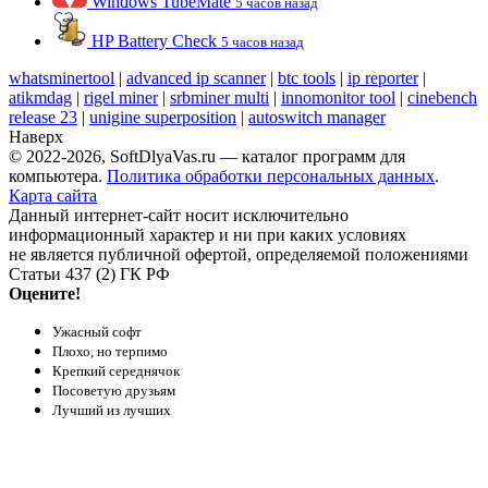
Windows TubeMate
5 часов назад
HP Battery Check
5 часов назад
whatsminertool
|
advanced ip scanner
|
btc tools
|
ip reporter
|
atikmdag
|
rigel miner
|
srbminer multi
|
innomonitor tool
|
cinebench
release 23
|
unigine superposition
|
autoswitch manager
Наверх
© 2022-2026, SoftDlyaVas.ru — каталог программ для
компьютера.
Политика обработки персональных данных
.
Карта сайта
Данный интернет-сайт носит исключительно
информационный характер и ни при каких условиях
не является публичной офертой, определяемой положениями
Статьи 437 (2) ГК РФ
Оцените!
Ужасный софт
Плохо, но терпимо
Крепкий середнячок
Посоветую друзьям
Лучший из лучших