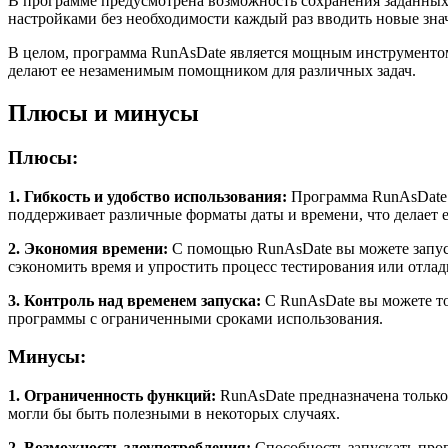
В программе предусмотрена возможность сохранения заданных
настройками без необходимости каждый раз вводить новые зна
В целом, программа RunAsDate является мощным инструментом
делают ее незаменимым помощником для различных задач.
Плюсы и минусы
Плюсы:
1. Гибкость и удобство использования:
Программа RunAsDate п
поддерживает различные форматы даты и времени, что делает
2. Экономия времени:
С помощью RunAsDate вы можете запуск
сэкономить время и упростить процесс тестирования или отла
3. Контроль над временем запуска:
С RunAsDate вы можете то
программы с ограниченными сроками использования.
Минусы:
1. Ограниченность функций:
RunAsDate предназначена только
могли бы быть полезными в некоторых случаях.
2. Возможность злоупотребления:
Способность запускать прог