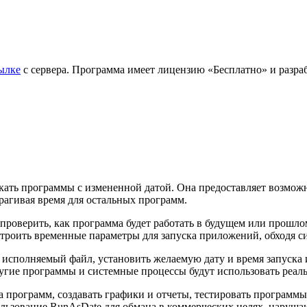
ылке
с сервера. Программа имеет лицензию «Бесплатно» и разрабо
скать программы с измененной датой. Она предоставляет возмо
рагивая время для остальных программ.
проверить, как программа будет работать в будущем или прошло
троить временные параметры для запуска приложений, обходя с
 исполняемый файл, установить желаемую дату и время запуска 
гие программы и системные процессы будут использовать реал
а программ, создавать графики и отчеты, тестировать программ
ользование RunAsDate для обмана в коммерческих целях, наруш