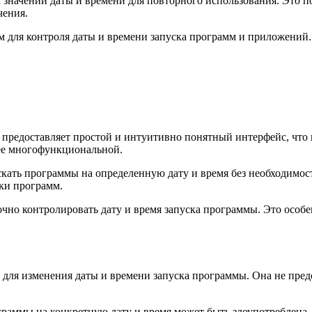
 значений даты и времени для повторного использования. Это п
чения.
 для контроля даты и времени запуска программ и приложений.
редоставляет простой и интуитивно понятный интерфейс, что по
 ее многофункциональной.
ать программы на определенную дату и время без необходимост
дки программ.
чно контролировать дату и время запуска программы. Это особе
 для изменения даты и времени запуска программы. Она не пре
раммы на конкретную дату и время может быть злоупотреблена.