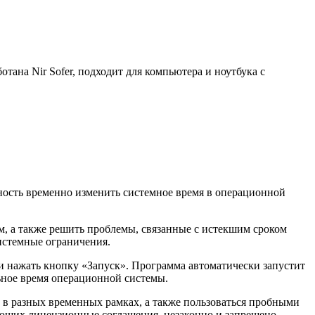
тана Nir Sofer, подходит для компьютера и ноутбука с
жность временно изменить системное время в операционной
м, а также решить проблемы, связанные с истекшим сроком
истемные ограничения.
и нажать кнопку «Запуск». Программа автоматически запустит
ьное время операционной системы.
ы в разных временных рамках, а также пользоваться пробными
ающих лицензионные соглашения, незаконно и запрещено.