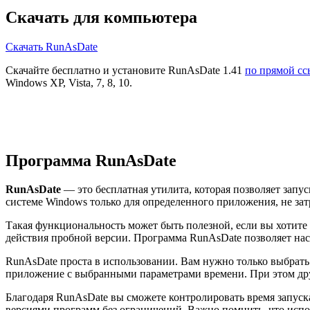
Скачать для компьютера
Скачать RunAsDate
Скачайте бесплатно и установите RunAsDate 1.41
по прямой сс
Windows XP, Vista, 7, 8, 10.
Программа RunAsDate
RunAsDate
— это бесплатная утилита, которая позволяет запу
системе Windows только для определенного приложения, не зат
Такая функциональность может быть полезной, если вы хотите 
действия пробной версии. Программа RunAsDate позволяет нас
RunAsDate проста в использовании. Вам нужно только выбрать
приложение с выбранными параметрами времени. При этом дру
Благодаря RunAsDate вы сможете контролировать время запуск
версиями программ без ограничений. Важно помнить, что исп