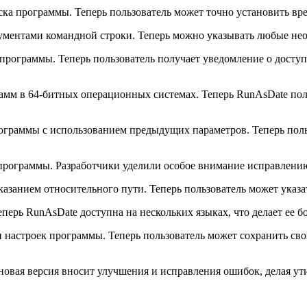
ска программы. Теперь пользователь может точно установить вр
гументами командной строки. Теперь можно указывать любые не
 программы. Теперь пользователь получает уведомление о дост
грамм в 64-битных операционных системах. Теперь RunAsDate 
рограммы с использованием предыдущих параметров. Теперь пол
ь программы. Разработчики уделили особое внимание исправлен
казанием относительного пути. Теперь пользователь может указа
ерь RunAsDate доступна на нескольких языках, что делает ее бо
и настроек программы. Теперь пользователь может сохранить св
новая версия вносит улучшения и исправления ошибок, делая у