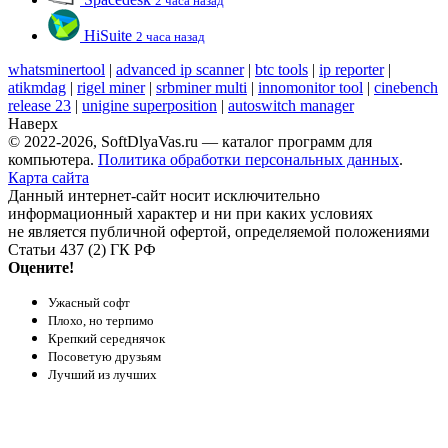
2 часа назад
HiSuite
2 часа назад
whatsminertool
|
advanced ip scanner
|
btc tools
|
ip reporter
|
atikmdag
|
rigel miner
|
srbminer multi
|
innomonitor tool
|
cinebench
release 23
|
unigine superposition
|
autoswitch manager
Наверх
© 2022-2026, SoftDlyaVas.ru — каталог программ для
компьютера.
Политика обработки персональных данных
.
Карта сайта
Данный интернет-сайт носит исключительно
информационный характер и ни при каких условиях
не является публичной офертой, определяемой положениями
Статьи 437 (2) ГК РФ
Оцените!
Ужасный софт
Плохо, но терпимо
Крепкий середнячок
Посоветую друзьям
Лучший из лучших