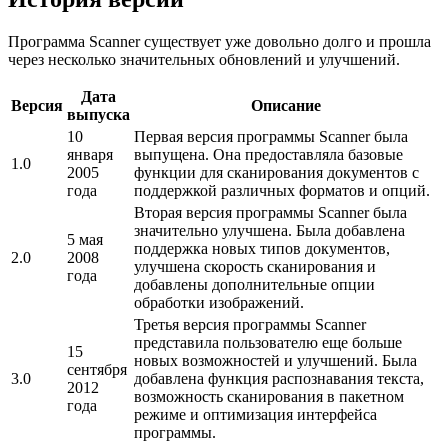
Программа Scanner существует уже довольно долго и прошла
через несколько значительных обновлений и улучшений.
Дата
Версия
Описание
выпуска
10
Первая версия программы Scanner была
января
выпущена. Она предоставляла базовые
1.0
2005
функции для сканирования документов с
года
поддержкой различных форматов и опций.
Вторая версия программы Scanner была
значительно улучшена. Была добавлена
5 мая
поддержка новых типов документов,
2.0
2008
улучшена скорость сканирования и
года
добавлены дополнительные опции
обработки изображений.
Третья версия программы Scanner
представила пользователю еще больше
15
новых возможностей и улучшений. Была
сентября
3.0
добавлена функция распознавания текста,
2012
возможность сканирования в пакетном
года
режиме и оптимизация интерфейса
программы.