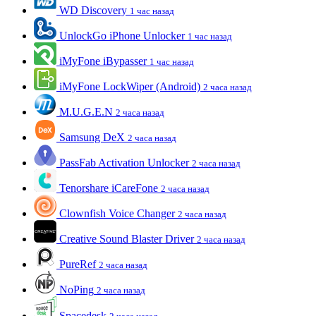
WD Discovery
1 час назад
UnlockGo iPhone Unlocker
1 час назад
iMyFone iBypasser
1 час назад
iMyFone LockWiper (Android)
2 часа назад
M.U.G.E.N
2 часа назад
Samsung DeX
2 часа назад
PassFab Activation Unlocker
2 часа назад
Tenorshare iCareFone
2 часа назад
Clownfish Voice Changer
2 часа назад
Creative Sound Blaster Driver
2 часа назад
PureRef
2 часа назад
NoPing
2 часа назад
Spacedesk