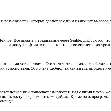
й и возможностей, которые делают ее одним из лучших выборов
файлов. Все данные, передаваемые через Seafile, шифруются, чт
 права доступа к файлам и папкам, что позволяет легко контрол
азличными устройствами. Это значит, что вы можете работать с
и устройствами. Это очень удобно, так как вы всегда будете име
воляет нескольким пользователям работать над одними и теми ж
ы иметь доступ к одним и тем же файлам. Кроме того, программ
команды.