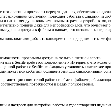
ые технологии и протоколы передачи данных, обеспечивая надеж
операционными системами, позволяет работать с файлами из люб
йлы и папки между несколькими компьютерами и устройствами, о
интуитивно понятен даже для непрофессионалов, что облегчает 
ичные уровни доступа к файлам и папкам, что позволяет контроли
ьким пользователям работать одновременно над одним и тем же ф
возможности программы доступны только в платной версии.
нтами в Seafile требуется подключение к Интернету, что может о
ноценной работы с Seafile необходимо установить клиентское п
лям может понадобиться большее время для синхронизации бол
ля организации совместной работы и обмена файлами, обладаю
оответствовала потребностям и целям пользователей.
пций и настроек для настройки работы и удовлетворения индиви