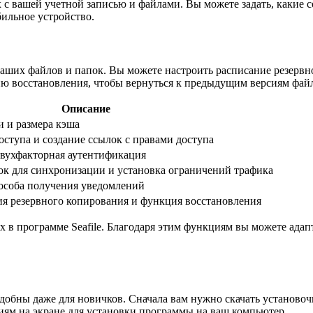
ых с вашей учетной записью и файлами. Вы можете задать, какие
ильное устройство.
 ваших файлов и папок. Вы можете настроить расписание резервн
ию восстановления, чтобы вернуться к предыдущим версиям фай
Описание
 и размера кэша
оступа и создание ссылок с правами доступа
вухфакторная аутентификация
ок для синхронизации и установка ограничений трафика
особа получения уведомлений
ия резервного копирования и функция восстановления
х в программе Seafile. Благодаря этим функциям вы можете ада
удобны даже для новичков. Сначала вам нужно скачать установоч
иям на экране для установки программы на ваш компьютер.