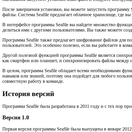
После завершения установки, вы можете запустить программу Se
файлы. Система Seafile предлагает облачное хранилище, где в
В интерфейсе программы Seafile вы найдете множество функци
делиться ими с другими пользователями. Вы также можете соз
Программа Seafile также предлагает шифрование файлов для п
пользователей. Это особенно полезно, если вы работаете в ко
Другой полезной функцией программы Seafile является синхрон
как смартфон или планшет, и синхронизировать файлы между ни
В целом, программа Seafile обладает всеми необходимыми фун
навыков или знаний, поэтому она подойдет для любого пользов
совместную работу в команде.
История версий
Программа Seafile была разработана в 2011 году и с тех пор п
Версия 1.0
Первая версия программы Seafile была выпущена в январе 201