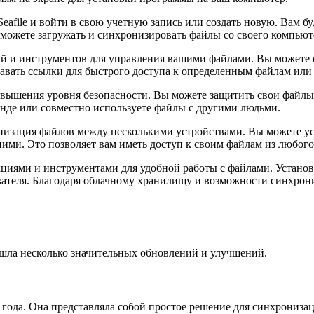
afile и войти в свою учетную запись или создать новую. Вам буд
ы можете загружать и синхронизировать файлы со своего компьют
й и инструментов для управления вашими файлами. Вы можете с
давать ссылки для быстрого доступа к определенным файлам или
овышения уровня безопасности. Вы можете защитить свои файлы 
манде или совместно используете файлы с другими людьми.
изация файлов между несколькими устройствами. Вы можете уста
ми. Это позволяет вам иметь доступ к своим файлам из любого 
кциями и инструментами для удобной работы с файлами. Установ
ателя. Благодаря облачному хранилищу и возможности синхрониз
рошла несколько значительных обновлений и улучшений.
2 года. Она представляла собой простое решение для синхрониз