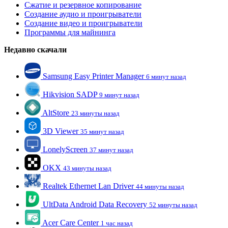
Сжатие и резервное копирование
Создание аудио и проигрыватели
Создание видео и проигрыватели
Программы для майнинга
Недавно скачали
Samsung Easy Printer Manager
6 минут назад
Hikvision SADP
9 минут назад
AltStore
23 минуты назад
3D Viewer
35 минут назад
LonelyScreen
37 минут назад
OKX
43 минуты назад
Realtek Ethernet Lan Driver
44 минуты назад
UltData Android Data Recovery
52 минуты назад
Acer Care Center
1 час назад