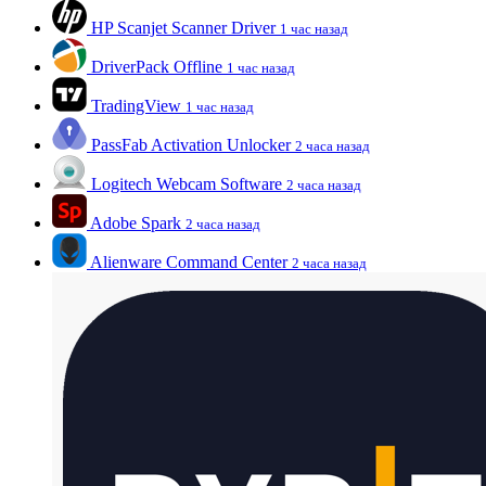
HP Scanjet Scanner Driver
1 час назад
DriverPack Offline
1 час назад
TradingView
1 час назад
PassFab Activation Unlocker
2 часа назад
Logitech Webcam Software
2 часа назад
Adobe Spark
2 часа назад
Alienware Command Center
2 часа назад