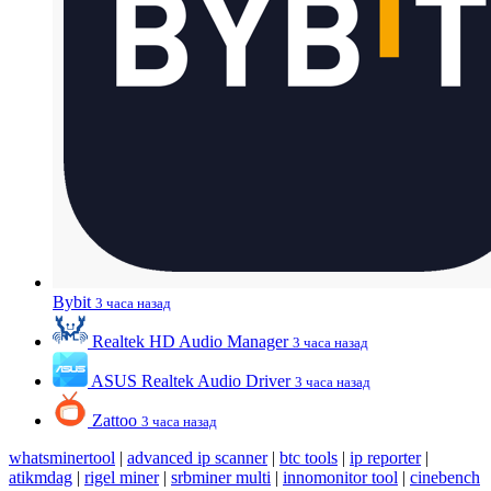
Bybit
3 часа назад
Realtek HD Audio Manager
3 часа назад
ASUS Realtek Audio Driver
3 часа назад
Zattoo
3 часа назад
whatsminertool
|
advanced ip scanner
|
btc tools
|
ip reporter
|
atikmdag
|
rigel miner
|
srbminer multi
|
innomonitor tool
|
cinebench