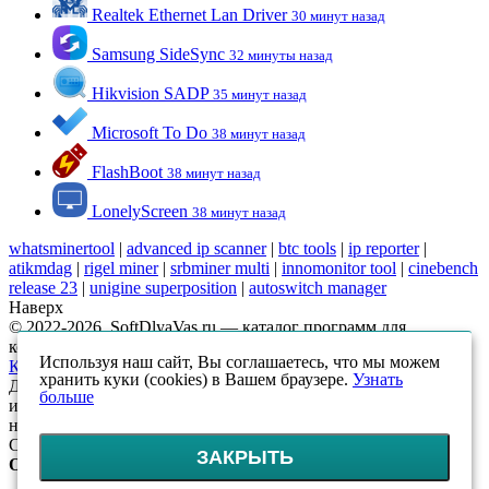
Realtek Ethernet Lan Driver
30 минут назад
Samsung SideSync
32 минуты назад
Hikvision SADP
35 минут назад
Microsoft To Do
38 минут назад
FlashBoot
38 минут назад
LonelyScreen
38 минут назад
whatsminertool
|
advanced ip scanner
|
btc tools
|
ip reporter
|
atikmdag
|
rigel miner
|
srbminer multi
|
innomonitor tool
|
cinebench
release 23
|
unigine superposition
|
autoswitch manager
Наверх
© 2022-2026, SoftDlyaVas.ru — каталог программ для
компьютера.
Политика обработки персональных данных
.
Используя наш сайт, Вы соглашаетесь, что мы можем
Карта сайта
хранить куки (cookies) в Вашем браузере.
Узнать
Данный интернет-сайт носит исключительно
больше
информационный характер и ни при каких условиях
не является публичной офертой, определяемой положениями
Статьи 437 (2) ГК РФ
ЗАКРЫТЬ
Оцените!