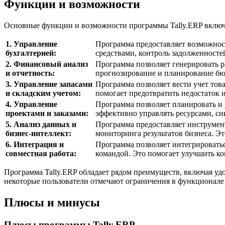
Функции и возможности
Основные функции и возможности программы Tally.ERP вклю
1. Управление
Программа предоставляет возможност
бухгалтерией:
средствами, контроль задолженносте
2. Финансовый анализ
Программа позволяет генерировать 
и отчетность:
прогнозирование и планирование бю
3. Управление запасами
Программа позволяет вести учет тов
и складским учетом:
помогает предотвратить недостаток 
4. Управление
Программа позволяет планировать и 
проектами и заказами:
эффективно управлять ресурсами, с
5. Анализ данных и
Программа предоставляет инструмент
бизнес-интеллект:
мониторинга результатов бизнеса. Э
6. Интеграция и
Программа позволяет интегрировать
совместная работа:
командой. Это помогает улучшить ко
Программа Tally.ERP обладает рядом преимуществ, включая удо
некоторые пользователи отмечают ограничения в функционале
Плюсы и минусы
Плюсы программы Tally.ERP