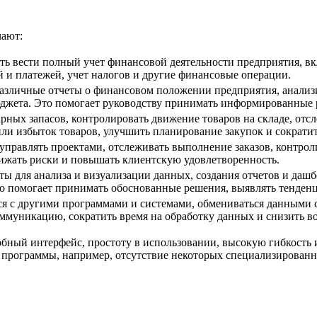
чают:
ь вести полный учет финансовой деятельности предприятия, вк
й и платежей, учет налогов и другие финансовые операции.
различные отчеты о финансовом положении предприятия, анализ
джета. Это помогает руководству принимать информированные
арных запасов, контролировать движение товаров на складе, отс
или избыток товаров, улучшить планирование закупок и сократит
управлять проектами, отслеживать выполнение заказов, контроли
нижать риски и повышать клиентскую удовлетворенность.
ы для анализа и визуализации данных, создания отчетов и дашб
то помогает принимать обоснованные решения, выявлять тенденц
ся с другими программами и системами, обмениваться данными 
ммуникацию, сократить время на обработку данных и снизить в
бный интерфейс, простоту в использовании, высокую гибкость и
 программы, например, отсутствие некоторых специализирован