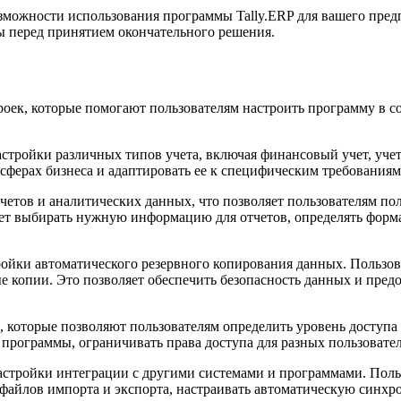
зможности использования программы Tally.ERP для вашего пред
ты перед принятием окончательного решения.
роек, которые помогают пользователям настроить программу в 
ройки различных типов учета, включая финансовый учет, учет з
сферах бизнеса и адаптировать ее к специфическим требованиям
тчетов и аналитических данных, что позволяет пользователям 
т выбирать нужную информацию для отчетов, определять формат
йки автоматического резервного копирования данных. Пользоват
ые копии. Это позволяет обеспечить безопасность данных и пре
и, которые позволяют пользователям определить уровень досту
 программы, ограничивать права доступа для разных пользователе
стройки интеграции с другими системами и программами. Поль
файлов импорта и экспорта, настраивать автоматическую синхр