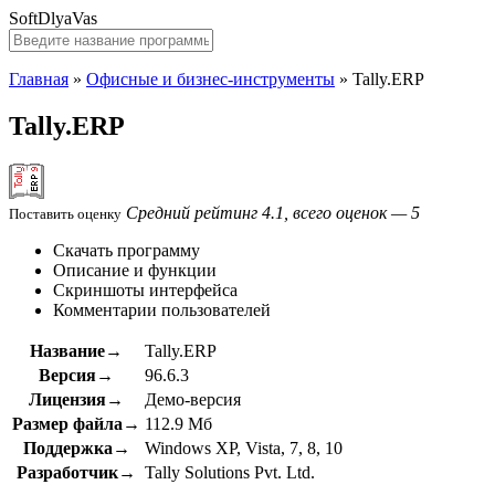
SoftDlyaVas
Главная
»
Офисные и бизнес-инструменты
»
Tally.ERP
Tally.ERP
Средний рейтинг 4.1, всего оценок — 5
Поставить оценку
Скачать программу
Описание и функции
Скриншоты интерфейса
Комментарии пользователей
Название→
Tally.ERP
Версия→
96.6.3
Лицензия→
Демо-версия
Размер файла→
112.9 Мб
Поддержка→
Windows XP, Vista, 7, 8, 10
Разработчик→
Tally Solutions Pvt. Ltd.