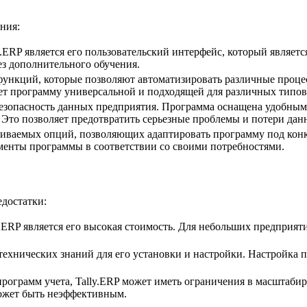
ния:
.ERP является его пользовательский интерфейс, который являет
ез дополнительного обучения.
функций, которые позволяют автоматизировать различные процес
ает программу универсальной и подходящей для различных типо
 безопасность данных предприятия. Программа оснащена удобны
Это позволяет предотвратить серьезные проблемы и потери дан
раиваемых опций, позволяющих адаптировать программу под кон
ементы программы в соответствии со своими потребностями.
едостатки:
.ERP является его высокая стоимость. Для небольших предприя
 технических знаний для его установки и настройки. Настройка
программ учета, Tally.ERP может иметь ограничения в масштаб
ожет быть неэффективным.