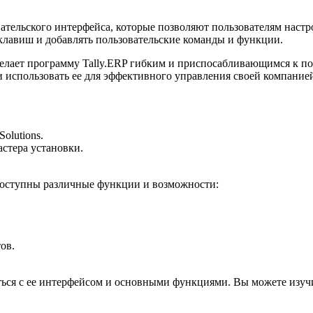
овательского интерфейса, которые позволяют пользователям нас
 клавиш и добавлять пользовательские команды и функции.
елает программу Tally.ERP гибким и приспосабливающимся к по
и использовать ее для эффективного управления своей компание
olutions.
стера установки.
 доступны различные функции и возможности:
ов.
ться с ее интерфейсом и основными функциями. Вы можете изу