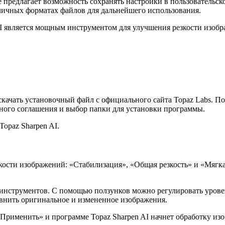
 предлагает возможность сохранять настройки в пользовательск
личных форматах файлов для дальнейшего использования.
AI является мощным инструментом для улучшения резкости изоб
скачать установочный файл с официального сайта Topaz Labs. П
ного соглашения и выбор папки для установки программы.
opaz Sharpen AI.
езкости изображений: «Стабилизация», «Общая резкость» и «Мяг
 инструментов. С помощью ползунков можно регулировать урове
внить оригинальное и измененное изображения.
Применить» и программе Topaz Sharpen AI начнет обработку изоб