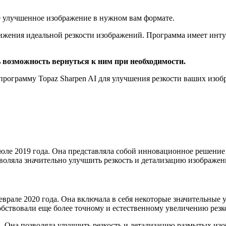
е улучшенное изображение в нужном вам формате.
тижения идеальной резкости изображений. Программа имеет инту
возможность вернуться к ним при необходимости.
ть программу Topaz Sharpen AI для улучшения резкости ваших из
юле 2019 года. Она представляла собой инновационное решение 
воляла значительно улучшить резкость и детализацию изображен
врале 2020 года. Она включала в себя некоторые значительные 
бствовали еще более точному и естественному увеличению резк
e». Она позволяла улучшить резкость и детализацию размытых и