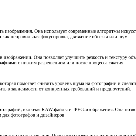
ть изображения. Она использует современные алгоритмы искусс
 как неправильная фокусировка, движение объекта или шум.
в изображении. Она позволяет улучшить резкость и текстуру объ
рафиями с низким разрешением или после процесса сжатия.
оторая помогает снизить уровень шума на фотографии и сделать 
ть в зависимости от конкретных требований и предпочтений.
фотографий, включая RAW-файлы и JPEG-изображения. Она позво
 для фотографов и дизайнеров.
 простота использования. Программа имеет интуитивно понятны