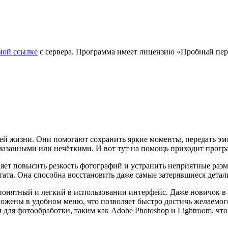
мой ссылке
с сервера. Программа имеет лицензию «Пробный пери
й жизни. Они помогают сохранить яркие моменты, передать эмо
мазанными или нечёткими. И вот тут на помощь приходит програ
оляет повысить резкость фотографий и устранить неприятные ра
тата. Она способна восстановить даже самые затерявшиеся детал
 понятный и легкий в использовании интерфейс. Даже новичок в
жены в удобном меню, что позволяет быстро достичь желаемого ре
ля фотообработки, таким как Adobe Photoshop и Lightroom, чт