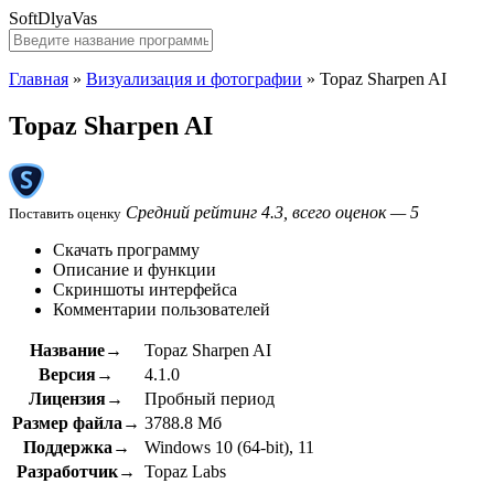
SoftDlyaVas
Главная
»
Визуализация и фотографии
»
Topaz Sharpen AI
Topaz Sharpen AI
Средний рейтинг 4.3, всего оценок — 5
Поставить оценку
Скачать программу
Описание и функции
Скриншоты интерфейса
Комментарии пользователей
Название→
Topaz Sharpen AI
Версия→
4.1.0
Лицензия→
Пробный период
Размер файла→
3788.8 Мб
Поддержка→
Windows 10 (64-bit), 11
Разработчик→
Topaz Labs