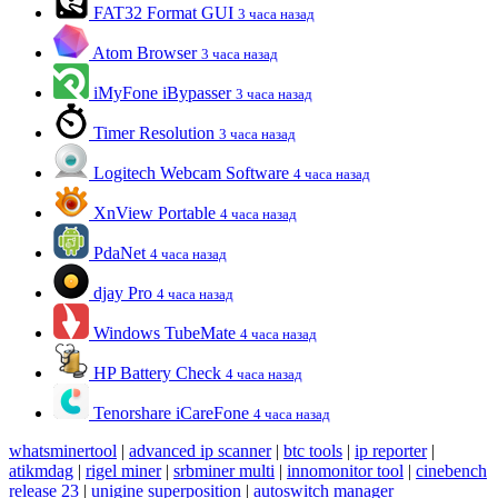
FAT32 Format GUI
3 часа назад
Atom Browser
3 часа назад
iMyFone iBypasser
3 часа назад
Timer Resolution
3 часа назад
Logitech Webcam Software
4 часа назад
XnView Portable
4 часа назад
PdaNet
4 часа назад
djay Pro
4 часа назад
Windows TubeMate
4 часа назад
HP Battery Check
4 часа назад
Tenorshare iCareFone
4 часа назад
whatsminertool
|
advanced ip scanner
|
btc tools
|
ip reporter
|
atikmdag
|
rigel miner
|
srbminer multi
|
innomonitor tool
|
cinebench
release 23
|
unigine superposition
|
autoswitch manager