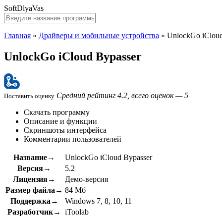
SoftDlyaVas
Главная
»
Драйверы и мобильные устройства
»
UnlockGo iCloud
UnlockGo iCloud Bypasser
Средний рейтинг 4.2, всего оценок — 5
Поставить оценку
Скачать программу
Описание и функции
Скриншоты интерфейса
Комментарии пользователей
Название→
UnlockGo iCloud Bypasser
Версия→
5.2
Лицензия→
Демо-версия
Размер файла→
84 Мб
Поддержка→
Windows 7, 8, 10, 11
Разработчик→
iToolab