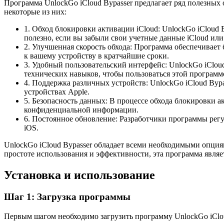
Программа UnlockGo iCloud Bypasser предлагает ряд полезных
некоторые из них:
1. Обход блокировки активации iCloud: UnlockGo iCloud 
полезно, если вы забыли свои учетные данные iCloud или
2. Улучшенная скорость обхода: Программа обеспечивает
к вашему устройству в кратчайшие сроки.
3. Удобный пользовательский интерфейс: UnlockGo iClou
технических навыков, чтобы пользоваться этой программ
4. Поддержка различных устройств: UnlockGo iCloud Bypa
устройствах Apple.
5. Безопасность данных: В процессе обхода блокировки а
конфиденциальной информации.
6. Постоянное обновление: Разработчики программы рег
iOS.
UnlockGo iCloud Bypasser обладает всеми необходимыми опция
простоте использования и эффективности, эта программа являет
Установка и использование
Шаг 1: Загрузка программы
Первым шагом необходимо загрузить программу UnlockGo iCloud