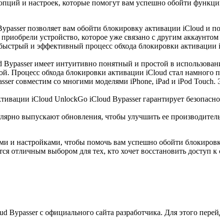
 опций и настроек, которые помогут вам успешно обойти функци
Bypasser позволяет вам обойти блокировку активации iCloud и п
 приобрели устройство, которое уже связано с другим аккаунтом 
 быстрый и эффективный процесс обхода блокировки активации i
d Bypasser имеет интуитивно понятный и простой в использовани
ой. Процесс обхода блокировки активации iCloud стал намного 
sser совместим со многими моделями iPhone, iPad и iPod Touch. 
ктивации iCloud UnlockGo iCloud Bypasser гарантирует безопас
улярно выпускают обновления, чтобы улучшить ее производитель
ми и настройками, чтобы помочь вам успешно обойти блокировку
ся отличным выбором для тех, кто хочет восстановить доступ к 
 Bypasser с официального сайта разработчика. Для этого перей