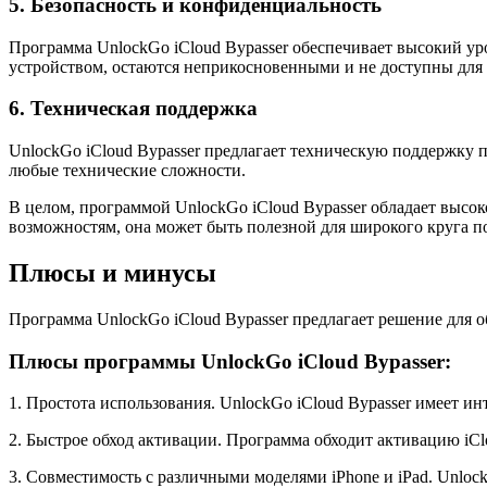
5. Безопасность и конфиденциальность
Программа UnlockGo iCloud Bypasser обеспечивает высокий ур
устройством, остаются неприкосновенными и не доступны для 
6. Техническая поддержка
UnlockGo iCloud Bypasser предлагает техническую поддержку 
любые технические сложности.
В целом, программой UnlockGo iCloud Bypasser обладает высо
возможностям, она может быть полезной для широкого круга по
Плюсы и минусы
Программа UnlockGo iCloud Bypasser предлагает решение для 
Плюсы программы UnlockGo iCloud Bypasser:
1. Простота использования. UnlockGo iCloud Bypasser имеет и
2. Быстрое обход активации. Программа обходит активацию iCl
3. Совместимость с различными моделями iPhone и iPad. Unloc