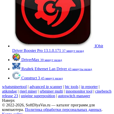
IObit
Driver Booster Pro 13.1.0.171
37 минут назад
DriverMax
39 минут назад
Realtek Ethernet Lan Driver
43 минуты назад
Construct 3
45 минут назад
whatsminertool
|
advanced ip scanner
|
btc tools
|
ip reporter
|
atikmdag
|
rigel miner
|
srbminer multi
|
innomonitor tool
|
cinebench
release 23
|
unigine superposition
|
autoswitch manager
Наверх
© 2022-2026, SoftDlyaVas.ru — каталог программ для
компьютера.
Политика обработки персональных данных
.