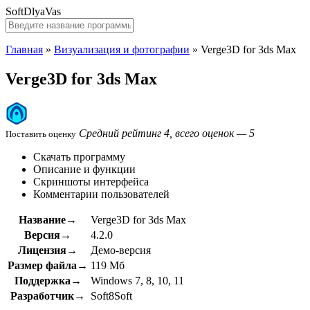
SoftDlyaVas
Главная
»
Визуализация и фотографии
»
Verge3D for 3ds Max
Verge3D for 3ds Max
Средний рейтинг 4, всего оценок — 5
Поставить оценку
Скачать программу
Описание и функции
Скриншоты интерфейса
Комментарии пользователей
Название→
Verge3D for 3ds Max
Версия→
4.2.0
Лицензия→
Демо-версия
Размер файла→
119 Мб
Поддержка→
Windows 7, 8, 10, 11
Разработчик→
Soft8Soft