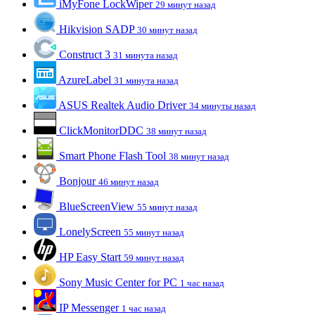
iMyFone LockWiper
29 минут назад
Hikvision SADP
30 минут назад
Construct 3
31 минута назад
AzureLabel
31 минута назад
ASUS Realtek Audio Driver
34 минуты назад
ClickMonitorDDC
38 минут назад
Smart Phone Flash Tool
38 минут назад
Bonjour
46 минут назад
BlueScreenView
55 минут назад
LonelyScreen
55 минут назад
HP Easy Start
59 минут назад
Sony Music Center for PC
1 час назад
IP Messenger
1 час назад