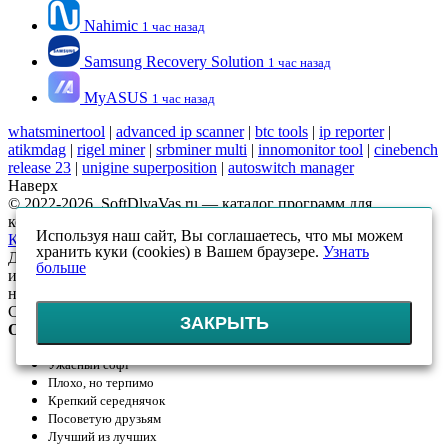
Nahimic
1 час назад
Samsung Recovery Solution
1 час назад
MyASUS
1 час назад
whatsminertool
|
advanced ip scanner
|
btc tools
|
ip reporter
|
atikmdag
|
rigel miner
|
srbminer multi
|
innomonitor tool
|
cinebench
release 23
|
unigine superposition
|
autoswitch manager
Наверх
© 2022-2026, SoftDlyaVas.ru — каталог программ для
компьютера.
Политика обработки персональных данных
.
Используя наш сайт, Вы соглашаетесь, что мы можем
Карта сайта
хранить куки (cookies) в Вашем браузере.
Узнать
Данный интернет-сайт носит исключительно
больше
информационный характер и ни при каких условиях
не является публичной офертой, определяемой положениями
Статьи 437 (2) ГК РФ
ЗАКРЫТЬ
Оцените!
Ужасный софт
Плохо, но терпимо
Крепкий середнячок
Посоветую друзьям
Лучший из лучших