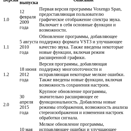
выпуска
Первая версия программы Voxengo Span,
12
предоставляющая пользователю
февраля
1.0
графическое отображение спектра звука.
2009
Включает в себя основные функции и
года
возможности.
Обновление программы, добавляющее
5 августа
поддержку формата VST3 и улучшающее
1.1
2010
качество звука. Также введены некоторые
года
новые функции, включая режим
расширенной графики.
Версия программы, добавляющая
18 июня
поддержку многопоточности и
1.2
2012
исправляющая некоторые мелкие ошибки.
года
Также введены новые функции, включая
возможность сохранения настроек.
Крупное обновление программы,
30
значительно расширяющее ее
апреля
функциональность. Добавлены новые
2.0
2015
режимы отображения, возможность анализа
года
стереоизображения и изменения настроек
обработки сигнала.
Мелкое обновление программы,
10 мая
исправляющее ошибки и улучшающее