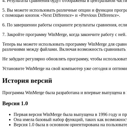
4. Результаты сравнения будут отображены в центральной част
5. Вы можете использовать различные опции и функции прогр
с помощью кнопок «Next Difference» и «Previous Difference».
6. По завершении работы сохраните результаты сравнения, есл
7. Закройте программу WinMerge, когда закончите работу с ней.
Теперь вы можете использовать программу WinMerge для сравн
различиями между файлами. Включая возможность сравнивать н
Не забудьте регулярно обновлять программу, чтобы использова
Установите WinMerge на свой компьютер уже сегодня и оптими
История версий
Программа WinMerge была разработана и впервые выпущена в 19
Версия 1.0
Первая версия WinMerge была выпущена в 1996 году и пр
Она имела базовый набор функций, таких как возможнос
Версия 1.0 была в основном ориентирована на пользоват