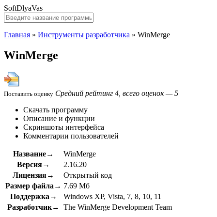
SoftDlyaVas
Главная
»
Инструменты разработчика
»
WinMerge
WinMerge
Средний рейтинг 4, всего оценок — 5
Поставить оценку
Скачать программу
Описание и функции
Скриншоты интерфейса
Комментарии пользователей
Название→
WinMerge
Версия→
2.16.20
Лицензия→
Открытый код
Размер файла→
7.69 Мб
Поддержка→
Windows XP, Vista, 7, 8, 10, 11
Разработчик→
The WinMerge Development Team