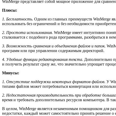
WinMerge представляет собой мощное приложение для сравнени
Плюсы:
1. Бесплатность.
Одним из главных преимуществ WinMerge явл
использовать без ограничений и без необходимости приобрете
2. Простота использования.
WinMerge имеет интуитивно понятн
сталкивается с подобного рода программами, разобраться в нем 
3. Возможность сравнения и объединения файлов и папок.
WinM
программ или при управлении содержимым директорий.
4. Удобные функции редактирования текста.
Дополнительно пр
и получить результат сразу же, что значительно упрощает проце
Минусы:
1. Отсутствие поддержки некоторых форматов файлов.
У Wi
типами файлов может потребоваться конвертация или использ
2. Недостаточная производительность при обработке больши
время и требовать дополнительных ресурсов компьютера. В та
В целом, WinMerge является незаменимым помощником для раз
недостатки, каждый может самостоятельно принять решение о е