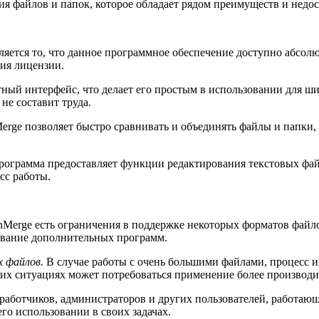
я файлов и папок, которое обладает рядом преимуществ и недос
яется то, что данное программное обеспечение доступно абсол
ния лицензии.
ый интерфейс, что делает его простым в использовании для шир
не составит труда.
erge позволяет быстро сравнивать и объединять файлы и папки,
ограмма предоставляет функции редактирования текстовых файл
сс работы.
nMerge есть ограничения в поддержке некоторых форматов файл
ование дополнительных программ.
х файлов.
В случае работы с очень большими файлами, процесс и
ких ситуациях может потребоваться применение более производ
работчиков, администраторов и других пользователей, работаю
го использовании в своих задачах.