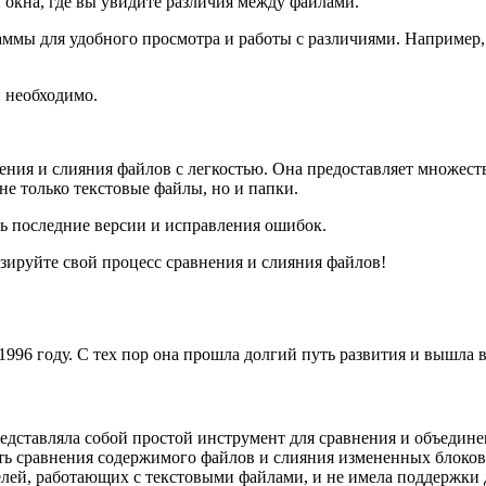
и окна, где вы увидите различия между файлами.
аммы для удобного просмотра и работы с различиями. Наприме
и необходимо.
ения и слияния файлов с легкостью. Она предоставляет множес
е только текстовые файлы, но и папки.
ть последние версии и исправления ошибок.
зируйте свой процесс сравнения и слияния файлов!
96 году. С тех пор она прошла долгий путь развития и вышла в
едставляла собой простой инструмент для сравнения и объедин
ть сравнения содержимого файлов и слияния измененных блоков
елей, работающих с текстовыми файлами, и не имела поддержки