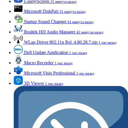
LonelyScreen
31 минута назад
Microsoft DiskPart
31 минута назад
Startup Sound Changer
41 минута назад
Realtek HD Audio Manager
42 минуты назад
WLan Driver 802.11n Rel. 4.80.28.7.zip
1 час назад
Dell Update Application
1 час назад
Macro Recorder
1 час назад
Microsoft Visio Professional
1 час назад
3D Viewer
1 час назад