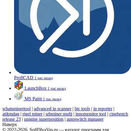
ProfiCAD
1 час назад
LaunchBox
1 час назад
MS Paint
1 час назад
whatsminertool
|
advanced ip scanner
|
btc tools
|
ip reporter
|
atikmdag
|
rigel miner
|
srbminer multi
|
innomonitor tool
|
cinebench
release 23
|
unigine superposition
|
autoswitch manager
Наверх
© 2022-2026, SoftDlyaVas.ru — каталог программ для