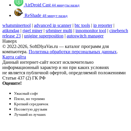
AirDroid Cast
44 минуты назад
ReShade
48 минут назад
whatsminertool
|
advanced ip scanner
|
btc tools
|
ip reporter
|
atikmdag
|
rigel miner
|
srbminer multi
|
innomonitor tool
|
cinebench
release 23
|
unigine superposition
|
autoswitch manager
Наверх
© 2022-2026, SoftDlyaVas.ru — каталог программ для
компьютера.
Политика обработки персональных данных
.
Карта сайта
Данный интернет-сайт носит исключительно
информационный характер и ни при каких условиях
не является публичной офертой, определяемой положениями
Статьи 437 (2) ГК РФ
Оцените!
Ужасный софт
Плохо, но терпимо
Крепкий середнячок
Посоветую друзьям
Лучший из лучших