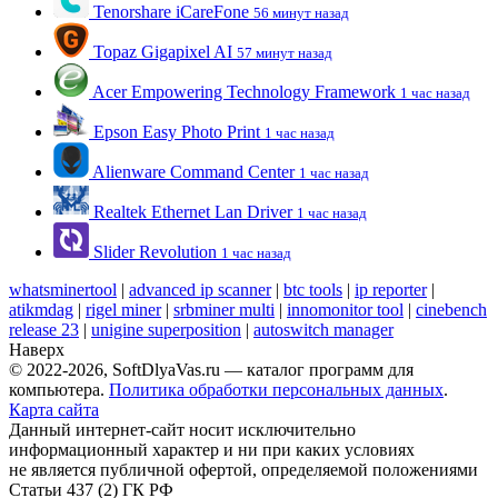
Tenorshare iCareFone
56 минут назад
Topaz Gigapixel AI
57 минут назад
Acer Empowering Technology Framework
1 час назад
Epson Easy Photo Print
1 час назад
Alienware Command Center
1 час назад
Realtek Ethernet Lan Driver
1 час назад
Slider Revolution
1 час назад
whatsminertool
|
advanced ip scanner
|
btc tools
|
ip reporter
|
atikmdag
|
rigel miner
|
srbminer multi
|
innomonitor tool
|
cinebench
release 23
|
unigine superposition
|
autoswitch manager
Наверх
© 2022-2026, SoftDlyaVas.ru — каталог программ для
компьютера.
Политика обработки персональных данных
.
Карта сайта
Данный интернет-сайт носит исключительно
информационный характер и ни при каких условиях
не является публичной офертой, определяемой положениями
Статьи 437 (2) ГК РФ