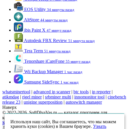
EOS Utility
34 минуты назад
AltStore
44 минуты назад
ibis Paint X
47 минут назад
Autodesk FBX Review
51 минута назад
Tera Term
51 минута назад
Tenorshare iCareFone
55 минут назад
Wii Backup Manager
1 час назад
Samsung SideSync
1 час назад
whatsminertool
|
advanced ip scanner
|
btc tools
|
ip reporter
|
atikmdag
|
rigel miner
|
srbminer multi
|
innomonitor tool
|
cinebench
release 23
|
unigine superposition
|
autoswitch manager
Наверх
© 2022-2026, SoftDlyaVas.ru — каталог программ для
компьютера.
Политика обработки персональных данных
.
Используя наш сайт, Вы соглашаетесь, что мы можем
Карта сайта
хранить куки (cookies) в Вашем браузере.
Узнать
Данный интернет-сайт носит исключительно